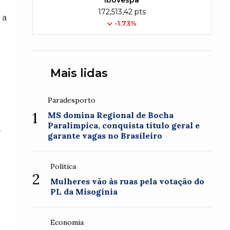
Ibovespa
172,513,42 pts
 a
-1.73%
Mais lidas
Paradesporto
1
MS domina Regional de Bocha
Paralímpica, conquista título geral e
e
garante vagas no Brasileiro
Política
2
Mulheres vão às ruas pela votação do
PL da Misoginia
Economia