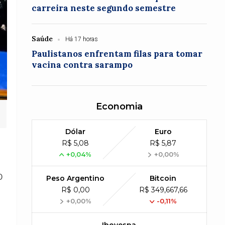
carreira neste segundo semestre
Saúde
Há 17 horas
Paulistanos enfrentam filas para tomar
vacina contra sarampo
Economia
Dólar
Euro
R$ 5,08
R$ 5,87
+0,04%
+0,00%
O
Peso Argentino
Bitcoin
R$ 0,00
R$ 349,667,66
+0,00%
-0,11%