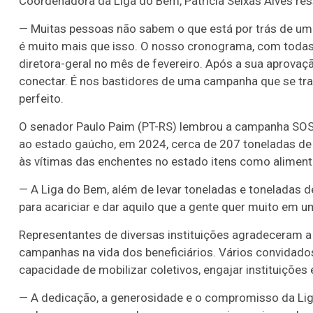
Coordenadora da Liga do Bem, Patrícia Seixas Alves res
— Muitas pessoas não sabem o que está por trás de um
é muito mais que isso. O nosso cronograma, com todas 
diretora-geral no mês de fevereiro. Após a sua aprova
conectar. É nos bastidores de uma campanha que se trab
perfeito.
O senador Paulo Paim (PT-RS) lembrou a campanha SOS 
ao estado gaúcho, em 2024, cerca de 207 toneladas de
às vítimas das enchentes no estado itens como alimento
— A Liga do Bem, além de levar toneladas e toneladas
para acariciar e dar aquilo que a gente quer muito em
Representantes de diversas instituições agradeceram a
campanhas na vida dos beneficiários. Vários convidados
capacidade de mobilizar coletivos, engajar instituições 
— A dedicação, a generosidade e o compromisso da Li