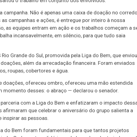
saltou o trabalho em conjunto dos envolvidos.
a campanha. Não é apenas uma caixa de doação no corredo
as campanhas e ações, é entregue por inteiro à nossa
ção, as equipes entram em ação e os trabalhos começam a s
alha incansavelmente, em silêncio, para que tudo saia
Rio Grande do Sul, promovida pela Liga do Bem, que envio
 doações, além da arrecadação financeira. Foram enviados
s, roupas, cobertores e água.
 de doações, ofereceu ombro, ofereceu uma mão estendida
 um momento desses: o abraço — declarou o senador.
 parceria com a Liga do Bem e enfatizaram o impacto dess
 afirmaram que celebrar o aniversário do grupo salienta a
e inspirar as pessoas.
ga do Bem foram fundamentais para que tantos projetos