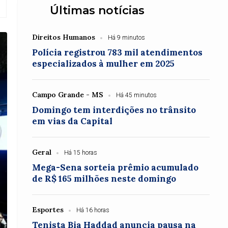
Últimas notícias
Direitos Humanos
Há 9 minutos
Polícia registrou 783 mil atendimentos
especializados à mulher em 2025
Campo Grande - MS
Há 45 minutos
Domingo tem interdições no trânsito
em vias da Capital
Geral
Há 15 horas
Mega-Sena sorteia prêmio acumulado
de R$ 165 milhões neste domingo
Esportes
Há 16 horas
Tenista Bia Haddad anuncia pausa na