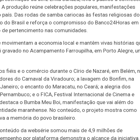
. A produção reúne celebrações populares, manifestações
o país. Das rodas de samba cariocas às festas religiosas do
ivo do Brasil e reforça o compromisso do Banco24Horas em
nto de pertencimento nas comunidades.
que movimentam a economia local e mantêm vivas histórias q
i gravado no Acampamento Farroupilha, em Porto Alegre, u
fiéis e o comércio durante o Círio de Nazaré, em Belém, 
idores do Carnaval da Viradouro; a lavagem do Bonfim, na
 Janeiro; o encanto do Maracatu, no Ceará; a alegria dos
Pernambuco; e o FICA, Festival Internacional de Cinema e
 destaca o Bumba Meu Boi, manifestação que vai além do
identidade maranhense. No conteúdo, o projeto mostra como
va a memória do povo brasileiro.
o conteúdo da websérie somou mais de 4,9 milhões de
empenho por plataforma demonstra o alcance da iniciativa.