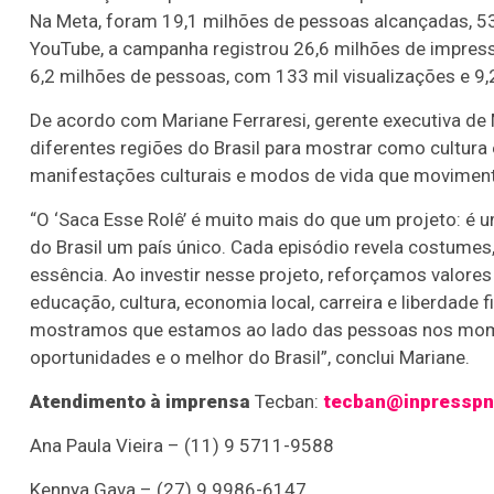
Na Meta, foram 19,1 milhões de pessoas alcançadas, 53
YouTube, a campanha registrou 26,6 milhões de impress
6,2 milhões de pessoas, com 133 mil visualizações e 9
De acordo com Mariane Ferraresi, gerente executiva de
diferentes regiões do Brasil para mostrar como cultura
manifestações culturais e modos de vida que moviment
“O ‘Saca Esse Rolê’ é muito mais do que um projeto: é 
do Brasil um país único. Cada episódio revela costume
essência. Ao investir nesse projeto, reforçamos valore
educação, cultura, economia local, carreira e liberdade
mostramos que estamos ao lado das pessoas nos mom
oportunidades e o melhor do Brasil”, conclui Mariane.
Atendimento à imprensa
Tecban:
tecban@inpresspn
Ana Paula Vieira – (11) 9 5711-9588
Kennya Gava – (27) 9 9986-6147