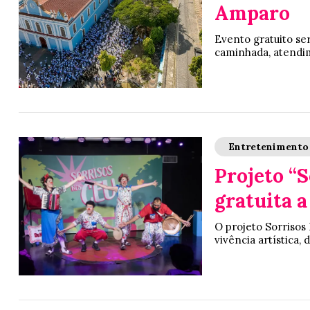
Amparo
Evento gratuito ser
caminhada, atendim
Entretenimento
Projeto “S
gratuita a
O projeto Sorriso
vivência artística,