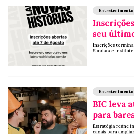
Entretenimento
Inscrições
seu últim
Inscrições terminam
Sundance Institute
Entretenimento
BIC leva 
para bares
Estratégia reúne i
canais para ampliar