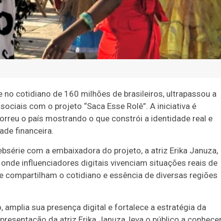
no cotidiano de 160 milhões de brasileiros, ultrapassou a
ciais com o projeto “Saca Esse Rolê”. A iniciativa é
orreu o país mostrando o que constrói a identidade real e
dade financeira.
ebsérie com a embaixadora do projeto, a atriz Erika Januza,
 onde influenciadores digitais vivenciam situações reais de
e compartilham o cotidiano e essência de diversas regiões
 amplia sua presença digital e fortalece a estratégia da
presentação da atriz Erika Januza, leva o público a conhece