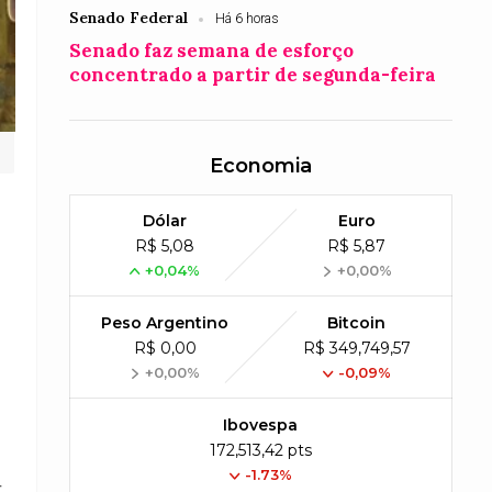
Senado Federal
Há 6 horas
Senado faz semana de esforço
concentrado a partir de segunda-feira
Economia
Dólar
Euro
R$ 5,08
R$ 5,87
+0,04%
+0,00%
Peso Argentino
Bitcoin
R$ 0,00
R$ 349,749,57
+0,00%
-0,09%
Ibovespa
172,513,42 pts
-1.73%
r