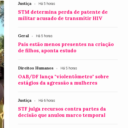
Justiça
Há 5 horas
STM determina perda de patente de
militar acusado de transmitir HIV
Geral
Há 5 horas
Pais estão menos presentes na criação
de filhos, aponta estudo
Direitos Humanos
Há 5 horas
OAB/DF lança "violentômetro" sobre
estágios da agressão a mulheres
Justiça
Há 6 horas
STF julga recursos contra partes da
decisão que anulou marco temporal