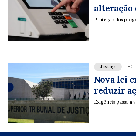
alteração 
Proteção dos progr
Justiça
Há 1
Nova lei c
reduzir a
Exigência passa a 