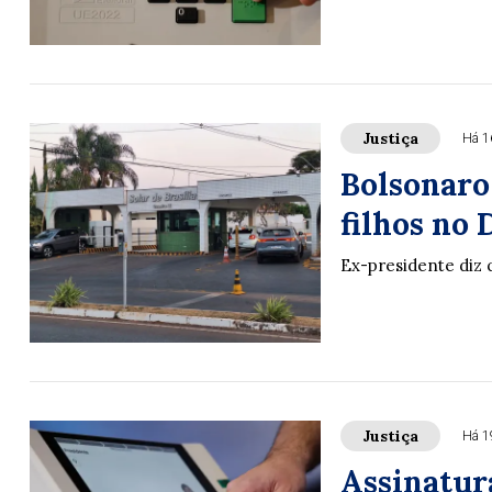
Justiça
Há 1
Bolsonaro
filhos no 
Ex-presidente diz q
Justiça
Há 1
Assinatur