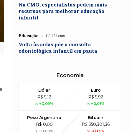
Na CMO, especialistas pedem mais
recursos para melhorar educação
infantil
Educação
Há 13 horas
Volta às aulas põe a consulta
odontológica infantil em pauta
Economia
.
e
Dólar
Euro
R$ 5,12
R$ 5,92
+0,05%
+0,01%
Peso Argentino
Bitcoin
R$ 0,00
R$ 350,301,36
+0,00%
-0,13%