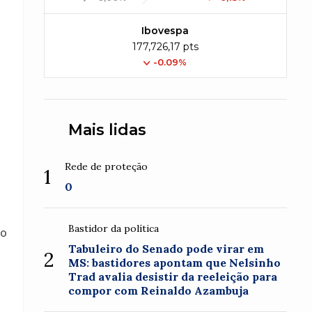
Ibovespa
177,726,17 pts
-0.09%
Mais lidas
Rede de proteção
1
0
Bastidor da política
ão
Tabuleiro do Senado pode virar em
2
MS: bastidores apontam que Nelsinho
Trad avalia desistir da reeleição para
compor com Reinaldo Azambuja