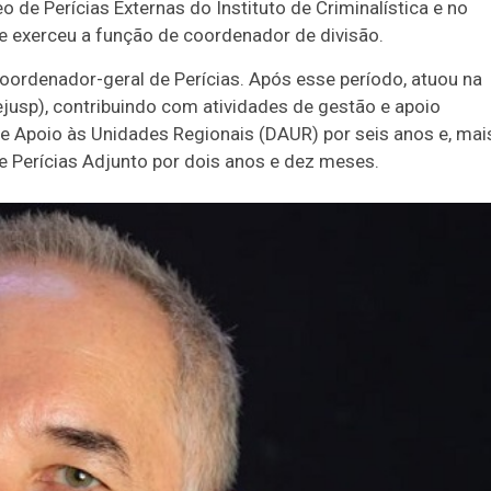
o de Perícias Externas do Instituto de Criminalística e no
de exerceu a função de coordenador de divisão.
oordenador-geral de Perícias. Após esse período, atuou na
ejusp), contribuindo com atividades de gestão e apoio
 de Apoio às Unidades Regionais (DAUR) por seis anos e, mai
e Perícias Adjunto por dois anos e dez meses.