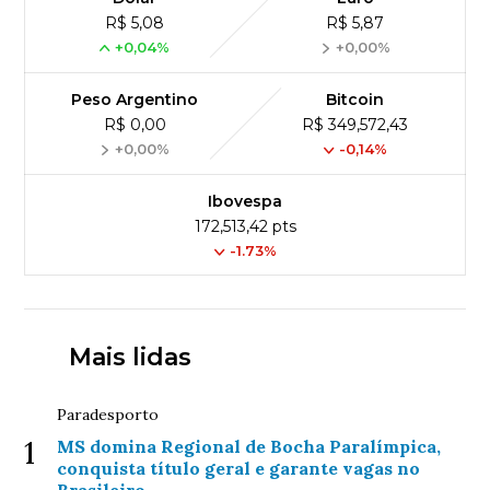
R$ 5,08
R$ 5,87
+0,04%
+0,00%
Peso Argentino
Bitcoin
R$ 0,00
R$ 349,572,43
+0,00%
-0,14%
Ibovespa
172,513,42 pts
-1.73%
Mais lidas
Paradesporto
1
MS domina Regional de Bocha Paralímpica,
conquista título geral e garante vagas no