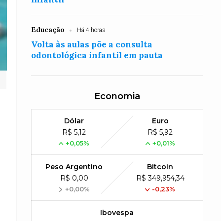
Educação
Há 4 horas
Volta às aulas põe a consulta
odontológica infantil em pauta
Economia
Dólar
Euro
R$ 5,12
R$ 5,92
+0,05%
+0,01%
Peso Argentino
Bitcoin
R$ 0,00
R$ 349,954,34
+0,00%
-0,23%
Ibovespa