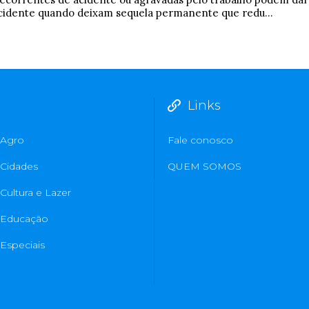
-acidente quando deixam sequela permanente que redu...
Links
Agro
Fale conosco
Cidades
QUEM SOMOS
Cultura e Lazer
Educação
Especiais