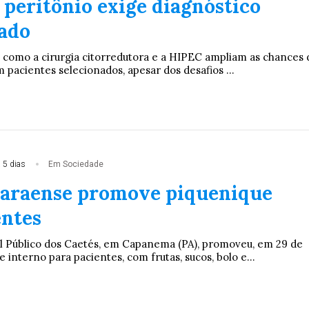
 peritônio exige diagnóstico
zado
ca como a cirurgia citorredutora e a HIPEC ampliam as chances 
 pacientes selecionados, apesar dos desafios ...
 5 dias
Em Sociedade
paraense promove piquenique
entes
l Público dos Caetés, em Capanema (PA), promoveu, em 29 de
e interno para pacientes, com frutas, sucos, bolo e...