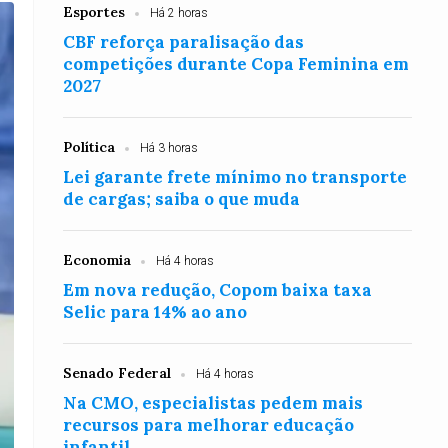
Esportes
Há 2 horas
CBF reforça paralisação das
competições durante Copa Feminina em
2027
Política
Há 3 horas
Lei garante frete mínimo no transporte
de cargas; saiba o que muda
Economia
Há 4 horas
Em nova redução, Copom baixa taxa
Selic para 14% ao ano
Senado Federal
Há 4 horas
Na CMO, especialistas pedem mais
recursos para melhorar educação
infantil