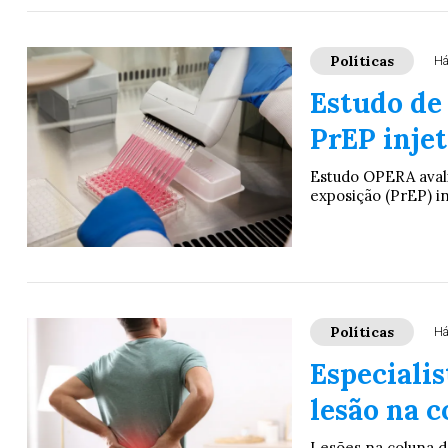
Políticas
Há
Estudo de 
PrEP inje
Estudo OPERA avali
exposição (PrEP) in
Políticas
Há
Especialis
lesão na 
Lesões na coluna d