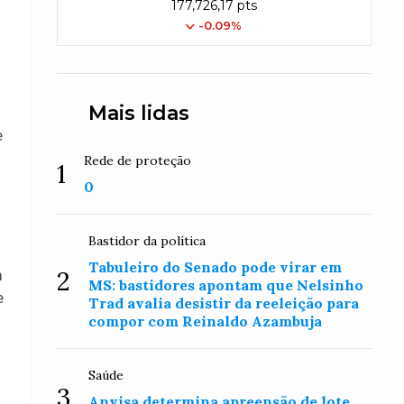
177,726,17 pts
-0.09%
Mais lidas
e
Rede de proteção
1
0
Bastidor da política
Tabuleiro do Senado pode virar em
2
m
MS: bastidores apontam que Nelsinho
e
Trad avalia desistir da reeleição para
compor com Reinaldo Azambuja
Saúde
3
Anvisa determina apreensão de lote