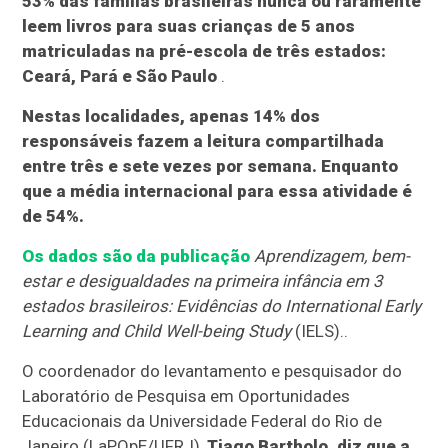
53% das famílias brasileiras nunca ou raramente
leem livros para suas crianças de 5 anos
matriculadas na pré-escola de três estados:
Ceará, Pará e São Paulo
.
Nestas localidades, apenas 14% dos
responsáveis fazem a leitura compartilhada
entre três e sete vezes por semana. Enquanto
que a média internacional para essa atividade é
de 54%.
Os dados são da publicação
Aprendizagem, bem-
estar e desigualdades na primeira infância em 3
estados brasileiros: Evidências do International Early
Learning and Child Well-being Study
(IELS)..
O coordenador do levantamento e pesquisador do
Laboratório de Pesquisa em Oportunidades
Educacionais da Universidade Federal do Rio de
Janeiro (LaPOpE/UFRJ),
Tiago Bartholo, diz que a