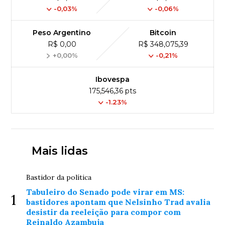
-0,03%
-0,06%
Peso Argentino
Bitcoin
R$ 0,00
R$ 348,075,39
+0,00%
-0,21%
Ibovespa
175,546,36 pts
-1.23%
Mais lidas
Bastidor da política
Tabuleiro do Senado pode virar em MS:
1
bastidores apontam que Nelsinho Trad avalia
desistir da reeleição para compor com
Reinaldo Azambuja