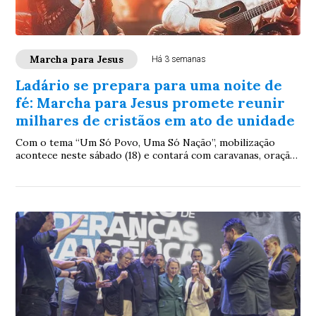
Marcha para Jesus
Há 3 semanas
Ladário se prepara para uma noite de
fé: Marcha para Jesus promete reunir
milhares de cristãos em ato de unidade
Com o tema “Um Só Povo, Uma Só Nação”, mobilização
acontece neste sábado (18) e contará com caravanas, oração,
louvor e show da dupla André e Felipe