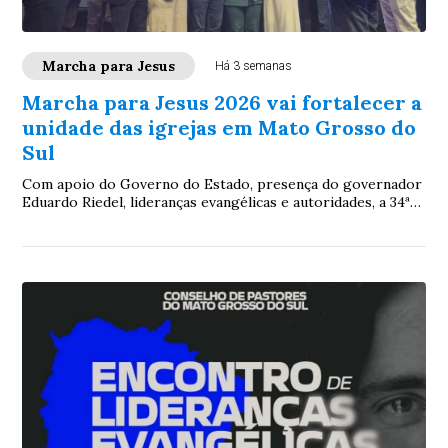
Marcha para Jesus
Há 3 semanas
Marcha para Jesus 2026 vai fortalecer a
unidade das igrejas em Mato Grosso do
Sul
Com apoio do Governo do Estado, presença do governador
Eduardo Riedel, lideranças evangélicas e autoridades, a 34ª
edição da Marcha consolida o Consepams como referência
na integração da comunidade cristã sul-mato-grossense