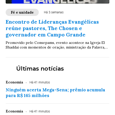
Fé e unidade
Há 3 semanas
Encontro de Lideranças Evangélicas
reúne pastores, The Chosen e
governador em Campo Grande
Promovido pelo Consepams, evento acontece na Igreja El
Shaddai com momentos de oração, ministração da Palavra,
participação de Paulo Eduardo, gestor do The Chosen, e do
governador Eduardo Riedel, sob o tema “Um só povo, uma
só nação”
Últimas notícias
Economia
Há 41 minutos
Ninguém acerta Mega-Sena; prêmio acumula
para R$ 165 milhões
Economia
Há 41 minutos