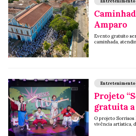
Entretenimento
Caminhada
Amparo
Evento gratuito ser
caminhada, atendim
Entretenimento
Projeto “S
gratuita a
O projeto Sorriso
vivência artística,