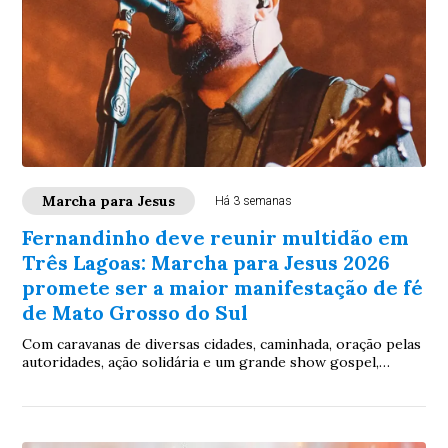
Marcha para Jesus
Há 3 semanas
Fernandinho deve reunir multidão em
Três Lagoas: Marcha para Jesus 2026
promete ser a maior manifestação de fé
de Mato Grosso do Sul
Com caravanas de diversas cidades, caminhada, oração pelas
autoridades, ação solidária e um grande show gospel,
evento levará às ruas a mensagem “Um só povo, uma só
nação” no próximo dia 24 de julh