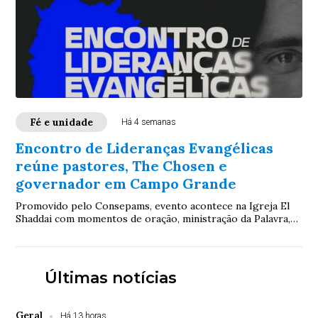
Fé e unidade
Há 4 semanas
Encontro de Lideranças Evangélicas
reúne pastores, The Chosen e
governador em Campo Grande
Promovido pelo Consepams, evento acontece na Igreja El
Shaddai com momentos de oração, ministração da Palavra,
participação de Paulo Eduardo, gestor do The Chosen, e do
governador Eduardo Riedel, sob o tema “Um só povo, uma
só nação”
Últimas notícias
Geral
Há 13 horas