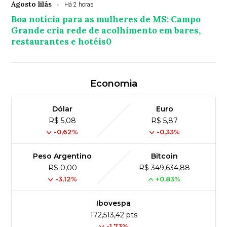
Agosto lilás
Há 2 horas
Boa notícia para as mulheres de MS: Campo
Grande cria rede de acolhimento em bares,
restaurantes e hotéis0
Economia
Dólar
Euro
R$ 5,08
R$ 5,87
-0,62%
-0,33%
Peso Argentino
Bitcoin
R$ 0,00
R$ 349,634,88
-3,12%
+0,83%
Ibovespa
172,513,42 pts
-1.73%