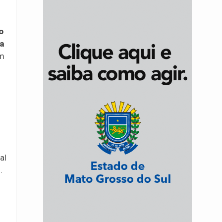
o
 a
em
al
.