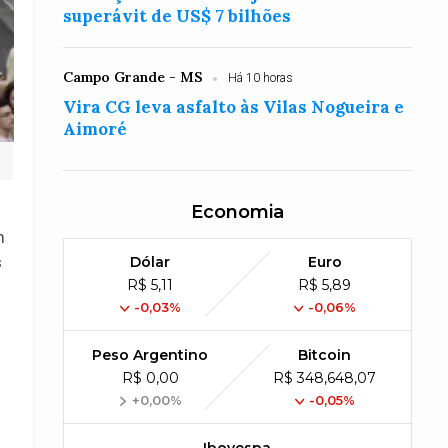
superávit de US$ 7 bilhões
Campo Grande - MS
Há 10 horas
Vira CG leva asfalto às Vilas Nogueira e
Aimoré
Economia
m
s
Dólar
Euro
R$ 5,11
R$ 5,89
-0,03%
-0,06%
Peso Argentino
Bitcoin
R$ 0,00
R$ 348,648,07
+0,00%
-0,05%