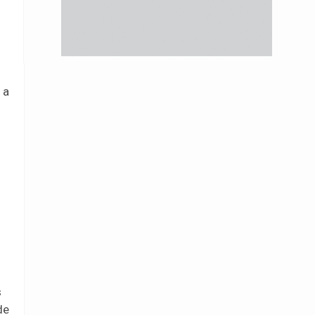
 a
s
de