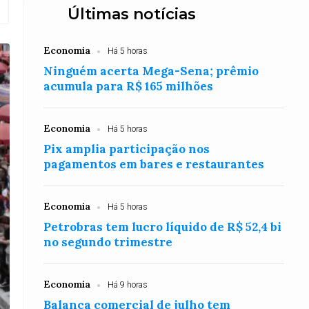
Últimas notícias
Economia
Há 5 horas
Ninguém acerta Mega-Sena; prêmio
acumula para R$ 165 milhões
Economia
Há 5 horas
Pix amplia participação nos
pagamentos em bares e restaurantes
Economia
Há 5 horas
Petrobras tem lucro líquido de R$ 52,4 bi
no segundo trimestre
Economia
Há 9 horas
Balança comercial de julho tem