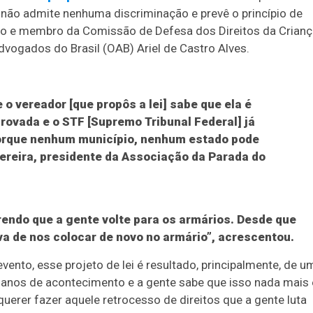
al não admite nenhuma discriminação e prevê o princípio de
ado e membro da Comissão de Defesa dos Direitos da Crian
ogados do Brasil (OAB) Ariel de Castro Alves.
o vereador [que propôs a lei] sabe que ela é
provada e o STF [Supremo Tribunal Federal] já
 porque nenhum município, nenhum estado pode
Pereira, presidente da Associação da Parada do
rendo que a gente volte para os armários. Desde que
a de nos colocar de novo no armário”, acrescentou.
ento, esse projeto de lei é resultado, principalmente, de u
 anos de acontecimento e a gente sabe que isso nada mais 
uerer fazer aquele retrocesso de direitos que a gente luta