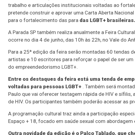
trabalho e articulações institucionais voltadas ao fort
pretende construir e aprovar uma Carta Aberta Naciona
para o fortalecimento das para
das LGBT+ brasileiras
A Parada SP também realiza anualmente a Feira Cultura
ocorre no dia 4 de junho, das 10h às 22h, no Vale do Anh
Para a 25ª edição da feira serão montadas 60 tendas de
artistas e 10 escritores para reforçar o papel de ser um
do empreendedorismo LGBT+.
Entre os destaques da feira está uma tenda de emp
voltadas para pessoas LGBT+
. Também será montada 
Paulo que vai oferecer testagem rápida de HIV e sífilis, a
de HIV. Os participantes também poderão acessar as pro
A programação cultural traz ainda a participação especia
Espaço + 18, focado em saúde sexual com abordagem ed
Outra novidade da edição é o Palco Tablado, que c