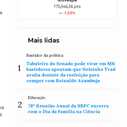
Ibovespa
175,546,36 pts
ça
-1.23%
Mais lidas
Bastidor da política
Tabuleiro do Senado pode virar em MS:
1
bastidores apontam que Nelsinho Trad
avalia desistir da reeleição para
compor com Reinaldo Azambuja
Educação
2
78ª Reunião Anual da SBPC encerra
ma
com o Dia da Família na Ciência
é