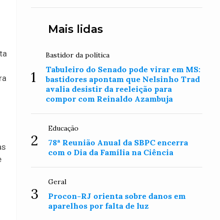
Mais lidas
ta
Bastidor da política
Tabuleiro do Senado pode virar em MS:
1
ra
bastidores apontam que Nelsinho Trad
avalia desistir da reeleição para
compor com Reinaldo Azambuja
Educação
2
78ª Reunião Anual da SBPC encerra
as
com o Dia da Família na Ciência
e
Geral
3
Procon-RJ orienta sobre danos em
aparelhos por falta de luz