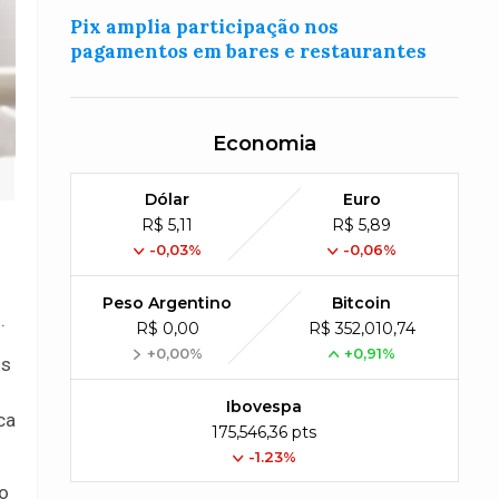
Pix amplia participação nos
pagamentos em bares e restaurantes
Economia
Dólar
Euro
R$ 5,11
R$ 5,89
-0,03%
-0,06%
Peso Argentino
Bitcoin
.
R$ 0,00
R$ 352,010,74
+0,00%
+0,91%
ós
o
Ibovespa
ca
175,546,36 pts
-1.23%
 o