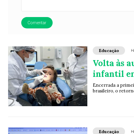
Comentar
Educação
H
Volta às a
infantil 
Encerrada a primeir
brasileiro, o retorn
Educação
H