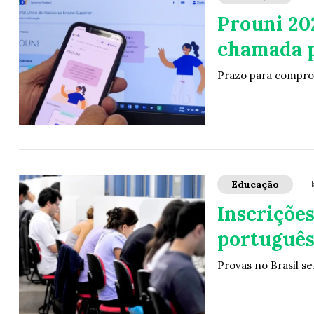
Prouni 20
chamada p
Prazo para comprova
Educação
H
Inscriçõe
português
Provas no Brasil s