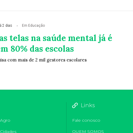
á 2 dias
Em Educação
s telas na saúde mental já é
em 80% das escolas
isa com mais de 2 mil gestores escolares
Links
Agro
Fale conosco
Cidades
QUEM SOMOS