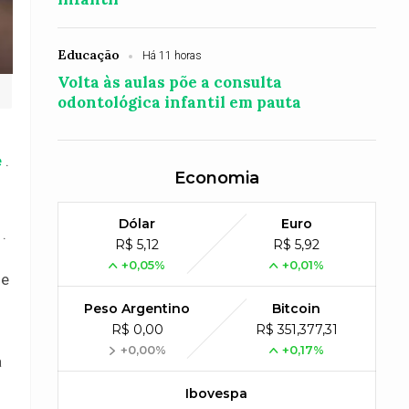
Educação
Há 11 horas
Volta às aulas põe a consulta
odontológica infantil em pauta
e
.
Economia
Dólar
Euro
.
R$ 5,12
R$ 5,92
+0,05%
+0,01%
de
Peso Argentino
Bitcoin
R$ 0,00
R$ 351,377,31
+0,00%
+0,17%
a
Ibovespa