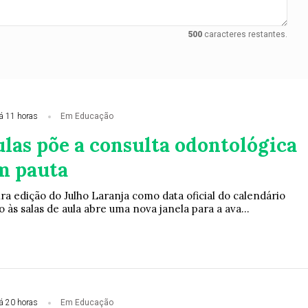
500
caracteres restantes.
á 11 horas
Em Educação
ulas põe a consulta odontológica
em pauta
a edição do Julho Laranja como data oficial do calendário
o às salas de aula abre uma nova janela para a ava...
á 20 horas
Em Educação