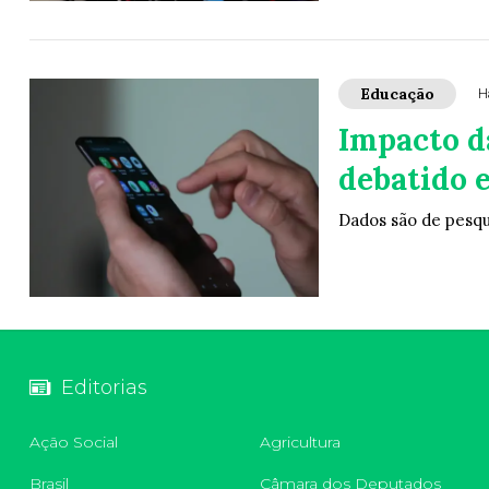
Educação
H
Impacto da
debatido 
Dados são de pesqu
Editorias
Ação Social
Agricultura
Brasil
Câmara dos Deputados