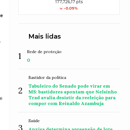
177,726,17 pts
-0.09%
ve
Mais lidas
o
Rede de proteção
1
0
Bastidor da política
Tabuleiro do Senado pode virar em
2
MS: bastidores apontam que Nelsinho
Trad avalia desistir da reeleição para
 e
compor com Reinaldo Azambuja
Saúde
3
Anvisa determina apreensão de lote