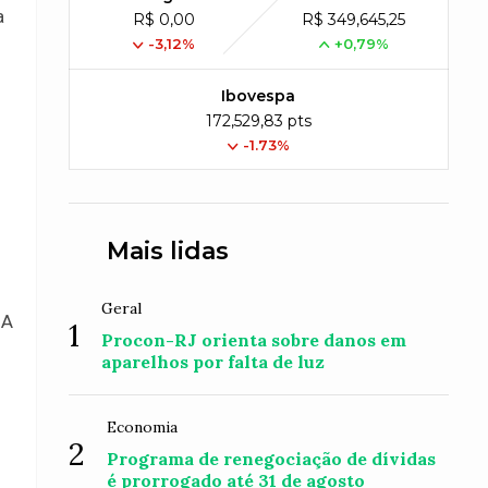
a
R$ 0,00
R$ 349,645,25
-3,12%
+0,79%
Ibovespa
172,529,83 pts
-1.73%
Mais lidas
Geral
 A
1
Procon-RJ orienta sobre danos em
aparelhos por falta de luz
Economia
2
Programa de renegociação de dívidas
é prorrogado até 31 de agosto