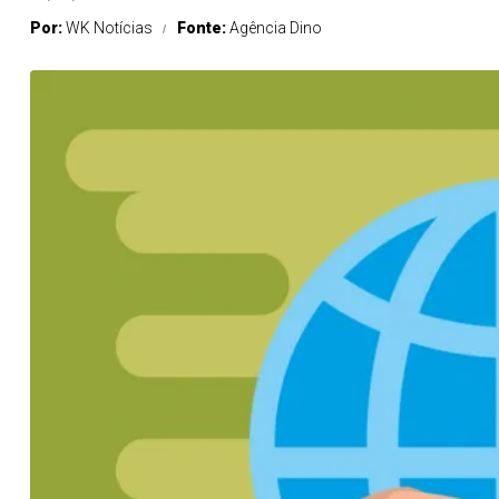
Por:
WK Notícias
Fonte:
Agência Dino