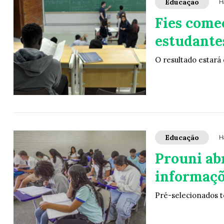
Educação
H
Fies come
estudantes
O resultado estará
Educação
H
Prouni ab
informaçõ
Pré-selecionados t