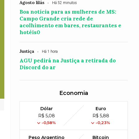
Agosto lilás
Há 52 minutos
Boa notícia para as mulheres de MS:
Campo Grande cria rede de
acolhimento em bares, restaurantes e
hotéis0
Justiça
Há 1 hora
AGU pedirá na Justiça a retirada do
Discord do ar
Economia
Dólar
Euro
R$ 5,08
R$ 5,88
-0,58%
-0,23%
Peso Argentino
Bitcoin