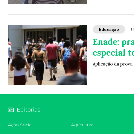
Educação
H
Enade: pr
especial t
Aplicação da prova
Editorias
Ação Social
Agricultura