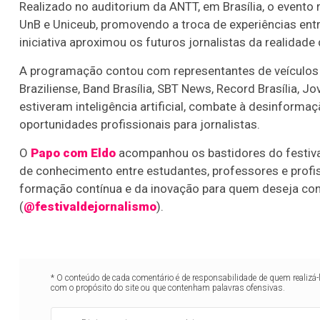
Realizado no auditorium da ANTT, em Brasília, o evento r
UnB e Uniceub, promovendo a troca de experiências ent
iniciativa aproximou os futuros jornalistas da realida
A programação contou com representantes de veículos 
Braziliense, Band Brasília, SBT News, Record Brasília, J
estiveram inteligência artificial, combate à desinform
oportunidades profissionais para jornalistas.
O
Papo com Eldo
acompanhou os bastidores do festiva
de conhecimento entre estudantes, professores e profi
formação contínua e da inovação para quem deseja cons
(
@festivaldejornalismo
).
* O conteúdo de cada comentário é de responsabilidade de quem realizá-
com o propósito do site ou que contenham palavras ofensivas.