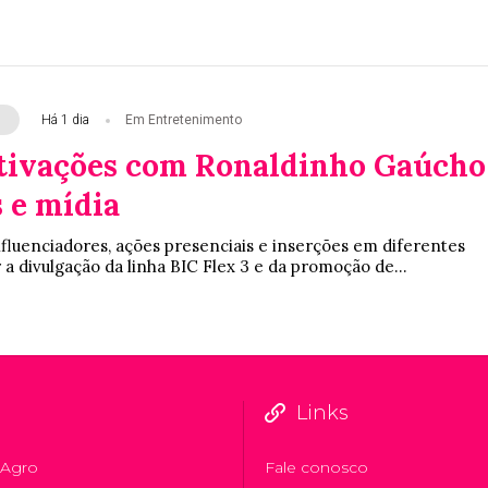
Há 1 dia
Em Entretenimento
ativações com Ronaldinho Gaúcho
 e mídia
nfluenciadores, ações presenciais e inserções em diferentes
 a divulgação da linha BIC Flex 3 e da promoção de...
Links
Agro
Fale conosco