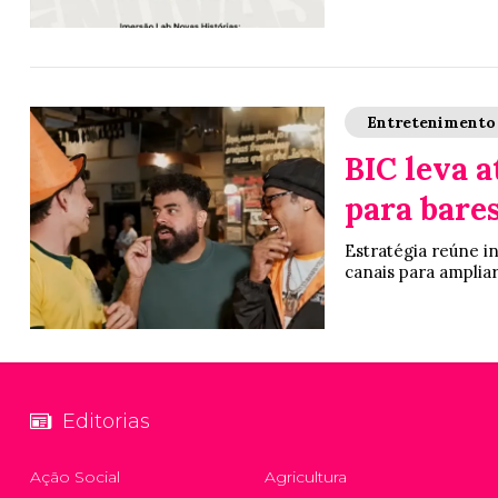
Entretenimento
BIC leva 
para bares
Estratégia reúne i
canais para ampliar
Editorias
Ação Social
Agricultura