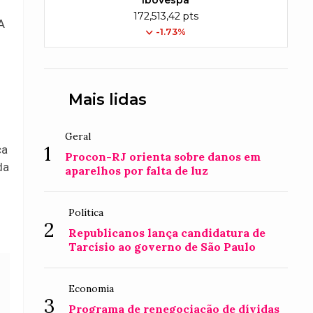
Ibovespa
172,513,42 pts
A
-1.73%
Mais lidas
Geral
1
ca
Procon-RJ orienta sobre danos em
da
aparelhos por falta de luz
Política
2
Republicanos lança candidatura de
Tarcísio ao governo de São Paulo
Economia
3
Programa de renegociação de dívidas