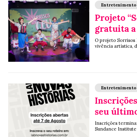
Entretenimento
Projeto “S
gratuita a
O projeto Sorriso
vivência artística,
Entretenimento
Inscrições
seu últim
Inscrições terminam
Sundance Institute