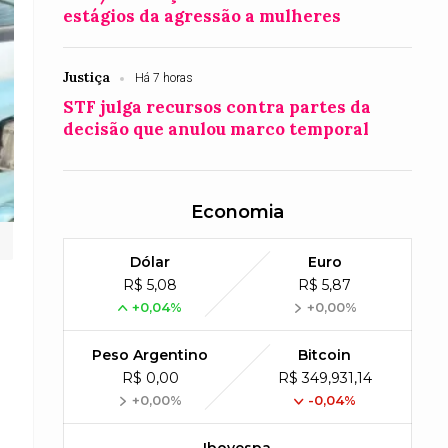
estágios da agressão a mulheres
Justiça
Há 7 horas
STF julga recursos contra partes da
decisão que anulou marco temporal
Economia
Dólar
Euro
R$ 5,08
R$ 5,87
+0,04%
+0,00%
Peso Argentino
Bitcoin
R$ 0,00
R$ 349,931,14
+0,00%
-0,04%