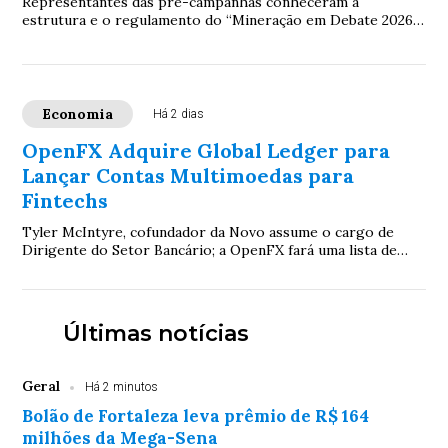
Representantes das pré-campanhas conheceram a
estrutura e o regulamento do “Mineração em Debate 2026”,
evento que colocará na agenda eleitoral prop...
Economia
Há 2 dias
OpenFX Adquire Global Ledger para
Lançar Contas Multimoedas para
Fintechs
Tyler McIntyre, cofundador da Novo assume o cargo de
Dirigente do Setor Bancário; a OpenFX fará uma lista de
espera para seu produto de contas mult...
Últimas notícias
Geral
Há 2 minutos
Bolão de Fortaleza leva prêmio de R$ 164
milhões da Mega-Sena