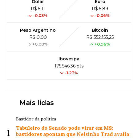
Dólar
Euro
R$ 5,11
R$ 5,89
-0,03%
-0,06%
Peso Argentino
Bitcoin
R$ 0,00
R$ 352,153,25
+0,00%
+0,96%
Ibovespa
175,546,36 pts
-1.23%
Mais lidas
Bastidor da política
Tabuleiro do Senado pode virar em MS:
1
bastidores apontam que Nelsinho Trad avalia