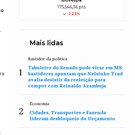
Ibovespa
175,546,36 pts
ão
-1.23%
,
Mais lidas
Bastidor da política
Tabuleiro do Senado pode virar em MS:
1
bastidores apontam que Nelsinho Trad
ra
avalia desistir da reeleição para
compor com Reinaldo Azambuja
Economia
2
Cidades, Transportes e Fazenda
lideram desbloqueio do Orçamento
s