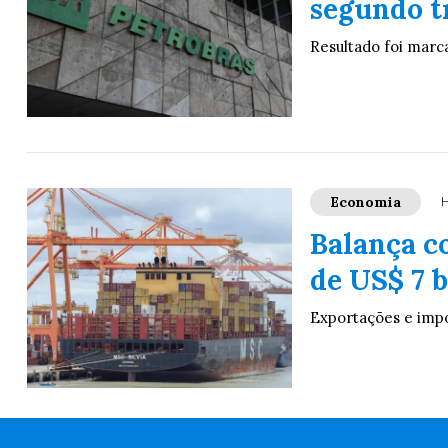
segundo t
Resultado foi marc
Economia
H
Balança c
de US$ 7 b
Exportações e imp