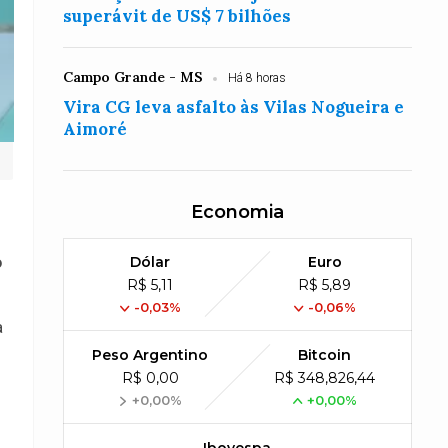
superávit de US$ 7 bilhões
Campo Grande - MS
Há 8 horas
Vira CG leva asfalto às Vilas Nogueira e
Aimoré
Economia
o
Dólar
Euro
R$ 5,11
R$ 5,89
-0,03%
-0,06%
a
Peso Argentino
Bitcoin
R$ 0,00
R$ 348,826,44
+0,00%
+0,00%