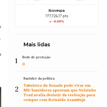
Ibovespa
177,726,17 pts
-0.09%
r
.
Mais lidas
a
Rede de proteção
1
0
Bastidor da política
Tabuleiro do Senado pode virar em
2
MS: bastidores apontam que Nelsinho
Trad avalia desistir da reeleição para
compor com Reinaldo Azambuja