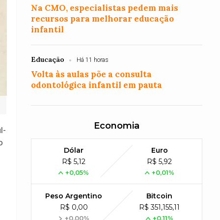
Na CMO, especialistas pedem mais
recursos para melhorar educação
infantil
Educação
Há 11 horas
Volta às aulas põe a consulta
odontológica infantil em pauta
Economia
l-
o
Dólar
Euro
R$ 5,12
R$ 5,92
+0,05%
+0,01%
Peso Argentino
Bitcoin
R$ 0,00
R$ 351,155,11
+0,00%
+0,11%