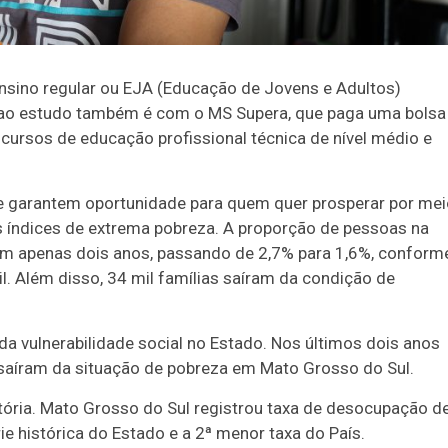
ensino regular ou EJA (Educação de Jovens e Adultos)
o ao estudo também é com o MS Supera, que paga uma bolsa
cursos de educação profissional técnica de nível médio e
ue garantem oportunidade para quem quer prosperar por me
os índices de extrema pobreza. A proporção de pessoas na
m apenas dois anos, passando de 2,7% para 1,6%, conform
l. Além disso, 34 mil famílias saíram da condição de
vulnerabilidade social no Estado. Nos últimos dois anos
saíram da situação de pobreza em Mato Grosso do Sul.
ória. Mato Grosso do Sul registrou taxa de desocupação d
ie histórica do Estado e a 2ª menor taxa do País.