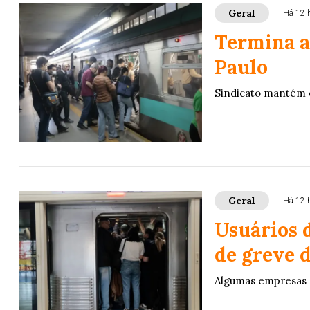
Geral
Há 12 
Termina a
Paulo
Sindicato mantém 
Geral
Há 12 
Usuários 
de greve 
Algumas empresas 