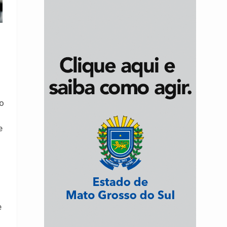
io
e
e