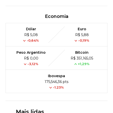
Economia
Dólar
Euro
R$ 5,08
R$ 5,88
-0,64%
-0,19%
Peso Argentino
Bitcoin
R$ 0,00
R$ 351,165,05
-3,12%
+1,29%
Ibovespa
175,546,36 pts
-1.23%
Mais lidas