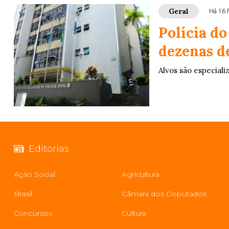
Geral
Há 16 
Polícia do
dezenas d
Alvos são especiali
Editorias
Ação Social
Agricultura
Brasil
Câmara dos Deputados
Concursos
Cultura