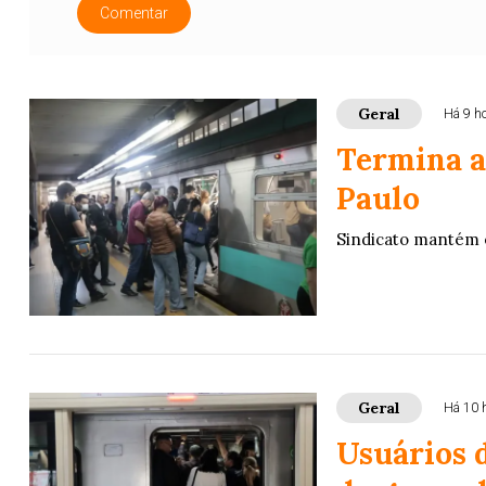
Comentar
Geral
Há 9 h
Termina a
Paulo
Sindicato mantém 
Geral
Há 10 
Usuários 