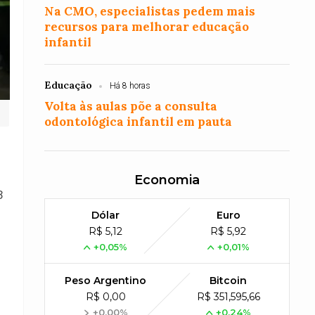
Na CMO, especialistas pedem mais
recursos para melhorar educação
infantil
Educação
Há 8 horas
Volta às aulas põe a consulta
odontológica infantil em pauta
Economia
3
Dólar
Euro
R$ 5,12
R$ 5,92
+0,05%
+0,01%
Peso Argentino
Bitcoin
R$ 0,00
R$ 351,595,66
+0,00%
+0,24%