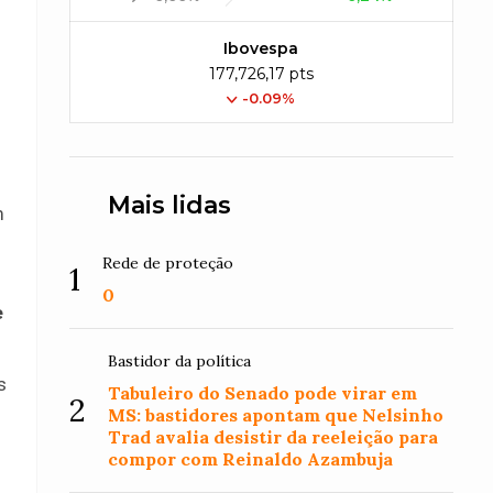
Ibovespa
177,726,17 pts
-0.09%
Mais lidas
m
Rede de proteção
1
0
e
Bastidor da política
s
Tabuleiro do Senado pode virar em
2
MS: bastidores apontam que Nelsinho
Trad avalia desistir da reeleição para
compor com Reinaldo Azambuja