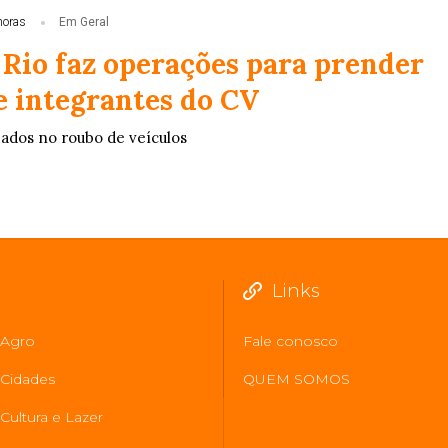
horas
Em Geral
 Rio faz operações para prender
e integrantes do CV
zados no roubo de veículos
Links
Agro
Fale conosco
Cidades
QUEM SOMOS
Cultura e Lazer