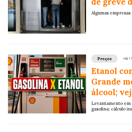
de greve 
Algumas empresas 
Preços
Há 1
Etanol co
Grande me
álcool; ve
Levantamento em 11
gasolina; cálculo i