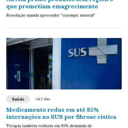
que prometiam emagrecimento
Resolução manda apreender "ozempic natural"
Saúde
Há 2 dias
Medicamento reduz em até 85%
internações no SUS por fibrose cística
Terapia também reduziu em 91% demanda de