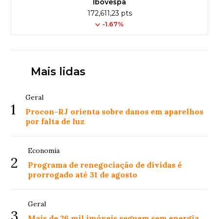
Ibovespa
172,611,23 pts
-1.67%
Mais lidas
Geral
1
Procon-RJ orienta sobre danos em aparelhos
por falta de luz
Economia
2
Programa de renegociação de dívidas é
prorrogado até 31 de agosto
Geral
3
Mais de 26 mil imóveis seguem sem energia