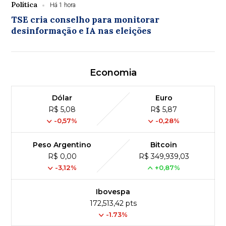
Política
Há 1 hora
TSE cria conselho para monitorar
desinformação e IA nas eleições
Economia
Dólar
Euro
R$ 5,08
R$ 5,87
-0,57%
-0,28%
Peso Argentino
Bitcoin
R$ 0,00
R$ 349,939,03
-3,12%
+0,87%
Ibovespa
172,513,42 pts
-1.73%