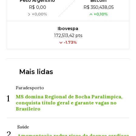
Peso Argentino
Bitcoin
R$ 0,00
R$ 350,438,05
+0,00%
+0,10%
Ibovespa
172,513,42 pts
-1.73%
Mais lidas
Paradesporto
1
MS domina Regional de Bocha Paralímpica,
conquista título geral e garante vagas no
Brasileiro
Saúde
2
Amamentação reduz risco de doença cardíaca