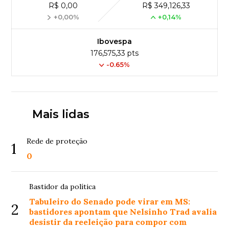
R$ 0,00
R$ 349,126,33
+0,00%
+0,14%
Ibovespa
176,575,33 pts
-0.65%
Mais lidas
Rede de proteção
1
0
Bastidor da política
Tabuleiro do Senado pode virar em MS:
2
bastidores apontam que Nelsinho Trad avalia
desistir da reeleição para compor com