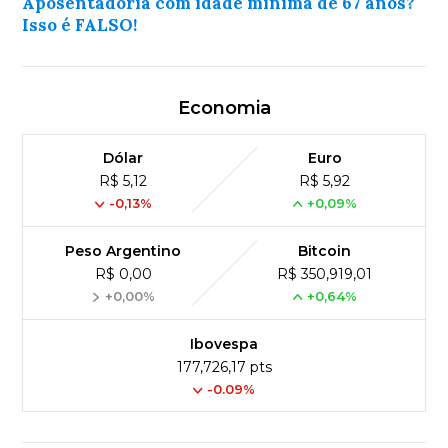
Aposentadoria com idade mínima de 67 anos?
Isso é FALSO!
Economia
Dólar
Euro
R$ 5,12
R$ 5,92
-0,13%
+0,09%
Peso Argentino
Bitcoin
R$ 0,00
R$ 350,919,01
+0,00%
+0,64%
Ibovespa
177,726,17 pts
-0.09%