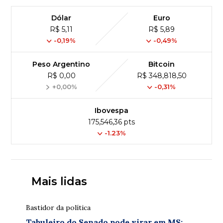
Dólar
Euro
R$ 5,11
R$ 5,89
-0,19%
-0,49%
Peso Argentino
Bitcoin
R$ 0,00
R$ 348,818,50
+0,00%
-0,31%
Ibovespa
175,546,36 pts
-1.23%
Mais lidas
Bastidor da política
Tabuleiro do Senado pode virar em MS: