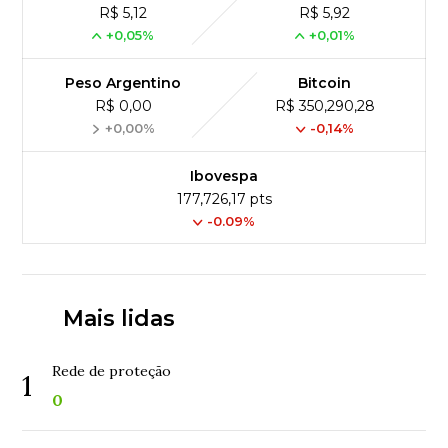
R$ 5,12
R$ 5,92
+0,05%
+0,01%
Peso Argentino
Bitcoin
R$ 0,00
R$ 350,290,28
+0,00%
-0,14%
Ibovespa
177,726,17 pts
-0.09%
Mais lidas
Rede de proteção
1
0