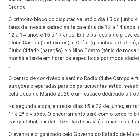
Grande.
O primeiro bloco de disputas vai até o dia 15 de junho e
tênis de mesa e xadrez na faixa etária de 12 a 14 anos, e
12 a 14 anos e 15 a 17 anos. Entre os locais de prova e
Clube Campo (badminton), o Cefat (ginástica artística), 
Clube Cidade (natação) e o Nipo Centro (tênis de mesa
manhã e tarde em horários específicos por modalidades
.
O centro de convivência será no Rádio Clube Campo e f
atrações preparadas para os participantes estão: sessõe
pela Copa do Mundo 2026 e um espaço dedicado à troca 
Na segunda etapa, entre os dias 15 e 22 de junho, entra
1ª e 2ª divisões. O encerramento será com o terceiro bl
basquetebol, handebol e vôlei de praia (também nas dua
O evento é organizado pelo Governo do Estado de Mato