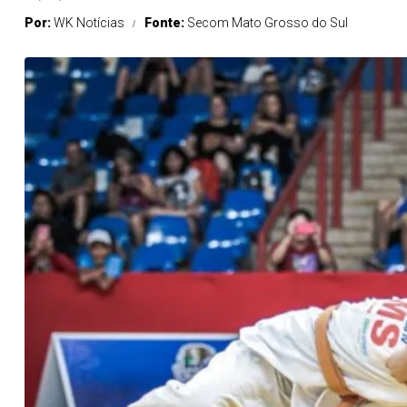
Por:
WK Notícias
Fonte:
Secom Mato Grosso do Sul