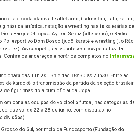
 inclui as modalidades de atletismo, badminton, judô, karatê
 ginástica artística, natação e wrestling nas faixa etárias d
stão o Parque Olímpico Ayrton Senna (atletismo), o Rádio
o Poliesportivo Dom Bosco (judô, karatê e wrestling ), o Rád
 e xadrez). As competições acontecem nos períodos da
. Confira os endereços e horários completos no
Informati
uncionará das 11h às 13h e das 18h30 às 20h30. Entre as
s de karaokê, a transmissão da partida da seleção brasilei
de figurinhas do álbum oficial da Copa.
m em cena as equipes de voleibol e futsal, nas categorias d
oco, que vai de 22 a 28 de junho, com disputas no
s divisões).
 Grosso do Sul, por meio da Fundesporte (Fundação de