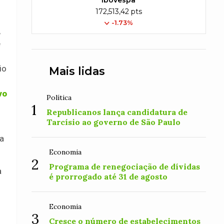
Ibovespa
172,513,42 pts
-1.73%
,
e
io
Mais lidas
vo
Política
1
Republicanos lança candidatura de
Tarcísio ao governo de São Paulo
ra
Economia
2
Programa de renegociação de dívidas
a
é prorrogado até 31 de agosto
Economia
3
Cresce o número de estabelecimentos