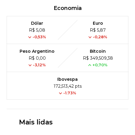
Economia
Dólar
Euro
R$ 5,08
R$ 5,87
-0,53%
-0,28%
Peso Argentino
Bitcoin
R$ 0,00
R$ 349,509,38
-3,12%
+0,70%
Ibovespa
172,513,42 pts
-1.73%
Mais lidas