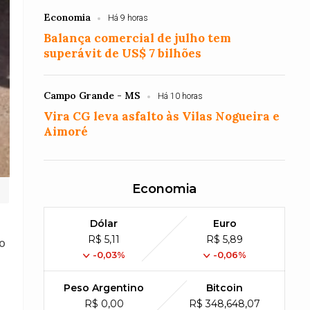
Economia
Há 9 horas
Balança comercial de julho tem
superávit de US$ 7 bilhões
Campo Grande - MS
Há 10 horas
Vira CG leva asfalto às Vilas Nogueira e
Aimoré
Economia
Dólar
Euro
R$ 5,11
R$ 5,89
 o
-0,03%
-0,06%
Peso Argentino
Bitcoin
R$ 0,00
R$ 348,648,07