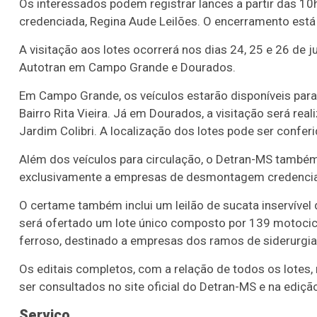
Os interessados podem registrar lances a partir das 10h 
credenciada, Regina Aude Leilões. O encerramento está p
A visitação aos lotes ocorrerá nos dias 24, 25 e 26 de 
Autotran em Campo Grande e Dourados.
Em Campo Grande, os veículos estarão disponíveis para 
Bairro Rita Vieira. Já em Dourados, a visitação será rea
Jardim Colibri. A localização dos lotes pode ser conferid
Além dos veículos para circulação, o Detran-MS também r
exclusivamente a empresas de desmontagem credenciad
O certame também inclui um leilão de sucata inservíve
será ofertado um lote único composto por 139 motocic
ferroso, destinado a empresas dos ramos de siderurgia
Os editais completos, com a relação de todos os lotes
ser consultados no site oficial do Detran-MS e na edição
Serviço