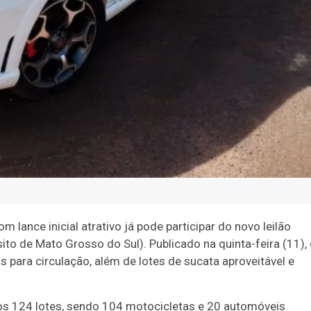
lance inicial atrativo já pode participar do novo leilão
to de Mato Grosso do Sul). Publicado na quinta-feira (11),
 para circulação, além de lotes de sucata aproveitável e
dos 124 lotes, sendo 104 motocicletas e 20 automóveis