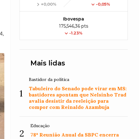
+0,00%
-0,05%
Ibovespa
175,546,36 pts
-1.23%
4,
Mais lidas
Bastidor da política
Tabuleiro do Senado pode virar em MS:
1
bastidores apontam que Nelsinho Trad
avalia desistir da reeleição para
compor com Reinaldo Azambuja
Educação
2
78ª Reunião Anual da SBPC encerra