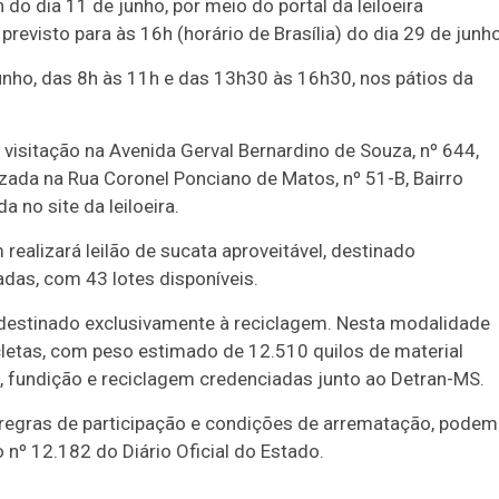
do dia 11 de junho, por meio do portal da leiloeira
revisto para às 16h (horário de Brasília) do dia 29 de junho
junho, das 8h às 11h e das 13h30 às 16h30, nos pátios da
visitação na Avenida Gerval Bernardino de Souza, nº 644,
lizada na Rua Coronel Ponciano de Matos, nº 51-B, Bairro
a no site da leiloeira.
ealizará leilão de sucata aproveitável, destinado
as, com 43 lotes disponíveis.
l destinado exclusivamente à reciclagem. Nesta modalidade
letas, com peso estimado de 12.510 quilos de material
, fundição e reciclagem credenciadas junto ao Detran-MS.
, regras de participação e condições de arrematação, podem
 nº 12.182 do Diário Oficial do Estado.