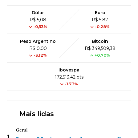
Dólar
Euro
R$ 5,08
R$ 5,87
-0,53%
-0,28%
Peso Argentino
Bitcoin
R$ 0,00
R$ 349,509,38
-3,12%
+0,70%
Ibovespa
172,513,42 pts
-1.73%
Mais lidas
Geral
1