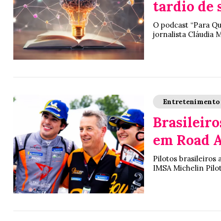
tardio de
O podcast “Para Qu
jornalista Cláudia
Entretenimento
Brasileir
em Road 
Pilotos brasileiro
IMSA Michelin Pilo