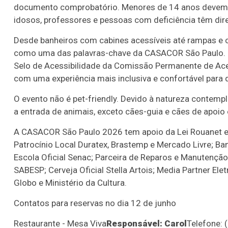
documento comprobatório. Menores de 14 anos devem 
idosos, professores e pessoas com deficiência têm di
Desde banheiros com cabines acessíveis até rampas e ci
como uma das palavras-chave da CASACOR São Paulo. Em
Selo de Acessibilidade da Comissão Permanente de Ac
com uma experiência mais inclusiva e confortável para d
O evento não é pet-friendly. Devido à natureza contempla
a entrada de animais, exceto cães-guia e cães de apoio
A CASACOR São Paulo 2026 tem apoio da Lei Rouanet e V
Patrocínio Local Duratex, Brastemp e Mercado Livre; Banc
Escola Oficial Senac; Parceira de Reparos e Manutenção 
SABESP; Cerveja Oficial Stella Artois; Media Partner El
Globo e Ministério da Cultura.
Contatos para reservas no dia 12 de junho
Restaurante - Mesa Viva
Responsável: Carol
Telefone: