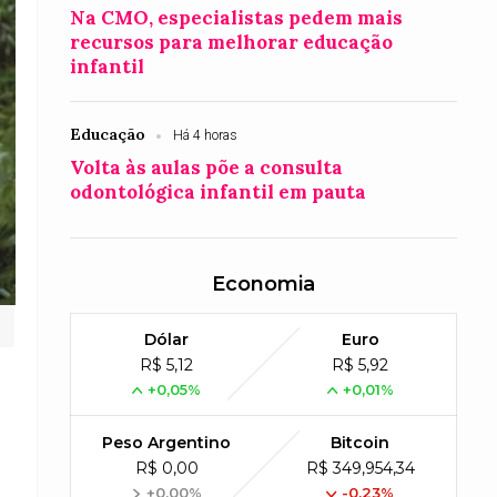
Na CMO, especialistas pedem mais
recursos para melhorar educação
infantil
Educação
Há 4 horas
Volta às aulas põe a consulta
odontológica infantil em pauta
Economia
Dólar
Euro
R$ 5,12
R$ 5,92
+0,05%
+0,01%
Peso Argentino
Bitcoin
R$ 0,00
R$ 349,954,34
+0,00%
-0,23%