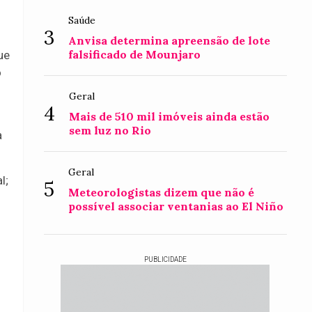
Saúde
3
Anvisa determina apreensão de lote
falsificado de Mounjaro
ue
o
Geral
4
Mais de 510 mil imóveis ainda estão
sem luz no Rio
a
Geral
l;
5
Meteorologistas dizem que não é
possível associar ventanias ao El Niño
PUBLICIDADE
m