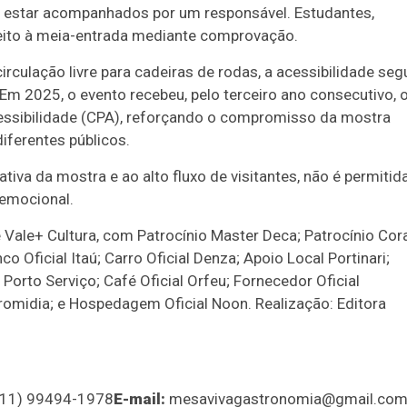
estar acompanhados por um responsável. Estudantes,
reito à meia-entrada mediante comprovação.
rculação livre para cadeiras de rodas, a acessibilidade seg
 2025, o evento recebeu, pelo terceiro ano consecutivo, 
essibilidade (CPA), reforçando o compromisso da mostra
iferentes públicos.
tiva da mostra e ao alto fluxo de visitantes, não é permitid
 emocional.
ale+ Cultura, com Patrocínio Master Deca; Patrocínio Cora
o Oficial Itaú; Carro Oficial Denza; Apoio Local Portinari;
Porto Serviço; Café Oficial Orfeu; Fornecedor Oficial
etromidia; e Hospedagem Oficial Noon. Realização: Editora
 (11) 99494-1978
E-mail:
mesavivagastronomia@gmail.co