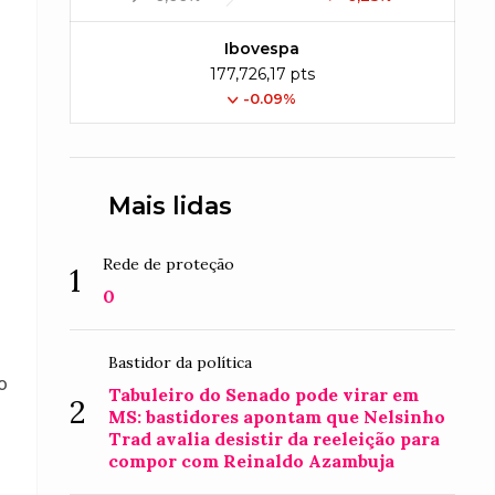
o
Ibovespa
177,726,17 pts
-0.09%
Mais lidas
Rede de proteção
1
0
Bastidor da política
o
Tabuleiro do Senado pode virar em
2
MS: bastidores apontam que Nelsinho
Trad avalia desistir da reeleição para
compor com Reinaldo Azambuja