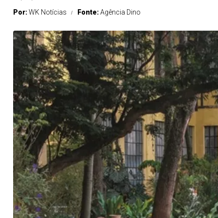
Por:
WK Notícias
Fonte:
Agência Dino