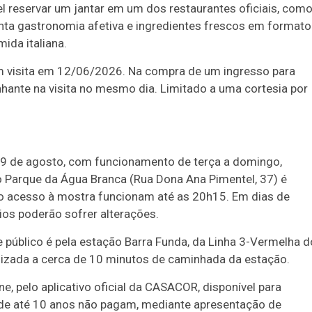
el reservar um jantar em um dos restaurantes oficiais, com
enta gastronomia afetiva e ingredientes frescos em formato
ida italiana.
om visita em 12/06/2026. Na compra de um ingresso para
hante na visita no mesmo dia. Limitado a uma cortesia por
 9 de agosto, com funcionamento de terça a domingo,
o Parque da Água Branca (Rua Dona Ana Pimentel, 37) é
 e o acesso à mostra funcionam até as 20h15. Em dias de
ios poderão sofrer alterações.
 público é pela estação Barra Funda, da Linha 3-Vermelha d
alizada a cerca de 10 minutos de caminhada da estação.
ne, pelo aplicativo oficial da CASACOR, disponível para
 de até 10 anos não pagam, mediante apresentação de