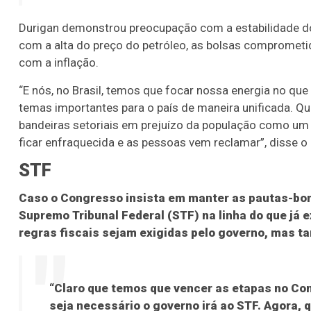
Durigan demonstrou preocupação com a estabilidade do
com a alta do preço do petróleo, as bolsas compromet
com a inflação.
“E nós, no Brasil, temos que focar nossa energia no que
temas importantes para o país de maneira unificada. 
bandeiras setoriais em prejuízo da população como u
ficar enfraquecida e as pessoas vem reclamar”, disse o 
STF
Caso o Congresso insista em manter as pautas-bom
Supremo Tribunal Federal (STF) na linha do que já 
regras fiscais sejam exigidas pelo governo, mas 
“Claro que temos que vencer as etapas no Con
seja necessário o governo irá ao STF. Agora,