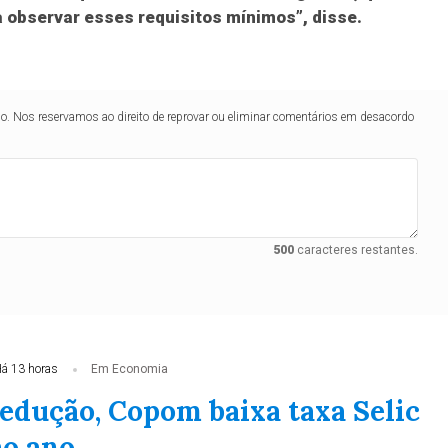
a observar esses requisitos mínimos”, disse.
lo. Nos reservamos ao direito de reprovar ou eliminar comentários em desacordo
500
caracteres restantes.
á 13 horas
Em Economia
edução, Copom baixa taxa Selic
ao ano