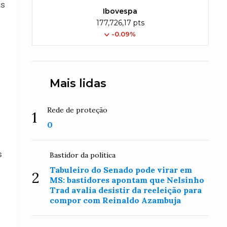
as
Ibovespa
177,726,17 pts
-0.09%
Mais lidas
Rede de proteção
1
0
o
s
Bastidor da política
Tabuleiro do Senado pode virar em
2
MS: bastidores apontam que Nelsinho
Trad avalia desistir da reeleição para
compor com Reinaldo Azambuja