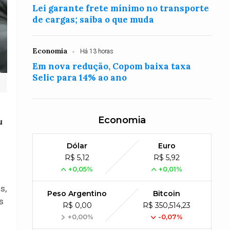
Lei garante frete mínimo no transporte
de cargas; saiba o que muda
Economia
Há 13 horas
Em nova redução, Copom baixa taxa
Selic para 14% ao ano
Economia
u
Dólar
Euro
R$ 5,12
R$ 5,92
+0,05%
+0,01%
s,
Peso Argentino
Bitcoin
s
R$ 0,00
R$ 350,514,23
+0,00%
-0,07%