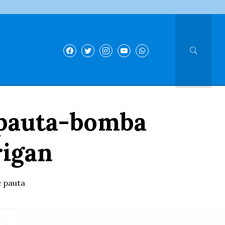
 pauta-bomba
rigan
e pauta