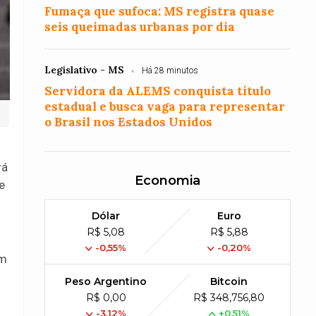
Fumaça que sufoca: MS registra quase
seis queimadas urbanas por dia
Legislativo - MS
Há 28 minutos
Servidora da ALEMS conquista título
estadual e busca vaga para representar
o Brasil nos Estados Unidos
rá
Economia
e
Dólar
Euro
R$ 5,08
R$ 5,88
-0,55%
-0,20%
om
Peso Argentino
Bitcoin
R$ 0,00
R$ 348,756,80
-3,12%
+0,51%