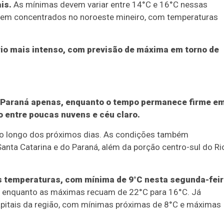
is.
As mínimas devem variar entre 14°C e 16°C nessas
em concentrados no noroeste mineiro, com temperaturas
frio mais intenso, com previsão de máxima em torno de
 o Paraná apenas, enquanto o tempo permanece firme e
o entre poucas nuvens e céu claro.
 ao longo dos próximos dias. As condições também
nta Catarina e do Paraná, além da porção centro-sul do Ri
as temperaturas, com mínima de 9°C nesta segunda-feir
C, enquanto as máximas recuam de 22°C para 16°C. Já
capitais da região, com mínimas próximas de 8°C e máximas