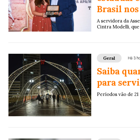
Brasil nos
A servidora da Ass
Cintra Modelli, que
Geral
Há 3 h
Saiba quan
para serv
Períodos vão de 21 