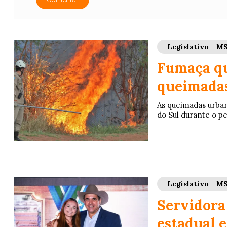
Legislativo - M
Fumaça qu
queimadas
As queimadas urba
do Sul durante o pe
Legislativo - M
Servidora
estadual e