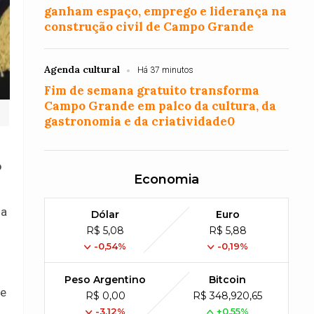
ganham espaço, emprego e liderança na
construção civil de Campo Grande
Agenda cultural
Há 37 minutos
Fim de semana gratuito transforma
Campo Grande em palco da cultura, da
gastronomia e da criatividade0
o
Economia
ia
Dólar
Euro
R$ 5,08
R$ 5,88
-0,54%
-0,19%
Peso Argentino
Bitcoin
de
R$ 0,00
R$ 348,920,65
-3,12%
+0,55%