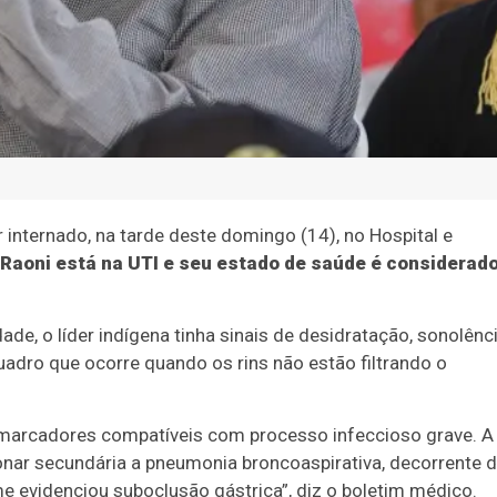
er internado, na tarde deste domingo (14), no Hospital e
Raoni está na UTI e seu estado de saúde é considerad
de, o líder indígena tinha sinais de desidratação, sonolênc
adro que ocorre quando os rins não estão filtrando o
e marcadores compatíveis com processo infeccioso grave. A
onar secundária a pneumonia broncoaspirativa, decorrente 
e evidenciou suboclusão gástrica”, diz o boletim médico.