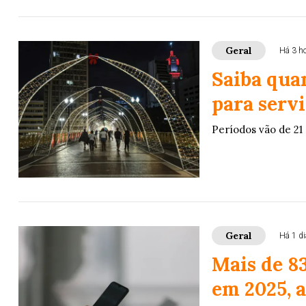
Geral
Há 3 h
Saiba quan
para serv
Períodos vão de 21 
Geral
Há 1 di
Mais de 8
em 2025, a