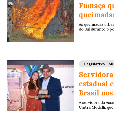
Fumaça qu
queimadas
As queimadas urba
do Sul durante o pe
Legislativo - M
Servidora
estadual e
Brasil nos
A servidora da Ass
Cintra Modelli, que