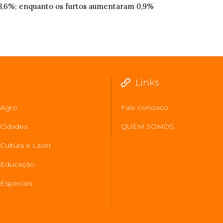
8,6%; enquanto os furtos aumentaram 0,9%
Links
Agro
Fale conosco
Cidades
QUEM SOMOS
Cultura e Lazer
Educação
Especiais