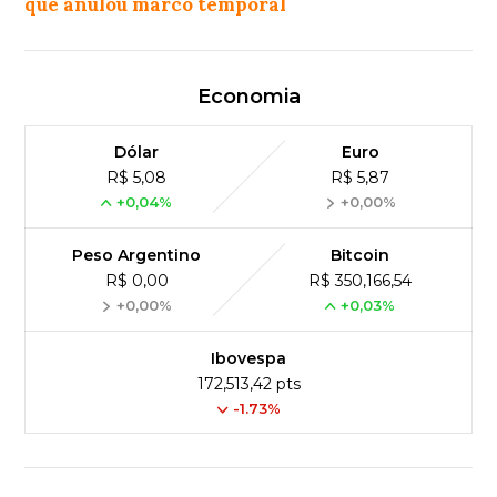
que anulou marco temporal
Economia
Dólar
Euro
R$ 5,08
R$ 5,87
+0,04%
+0,00%
Peso Argentino
Bitcoin
R$ 0,00
R$ 350,166,54
+0,00%
+0,03%
Ibovespa
172,513,42 pts
-1.73%