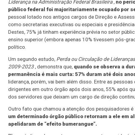
Liderança na Administração Federal Brasileira
,
no perí
público federal foi majoritariamente ocupado por 
pessoal lotado nos antigos cargos de Direção e Assesso
como secretarias executivas ou especiais e presidências
Destes, 75% já tinham experiência prévia no setor públ
ensino superior (embora apenas 10% tivessem pós-grad
político.
Um segundo estudo,
Perda ou Circulação de Lideranças?
2009-2023
, demonstra que,
quando se observa a dur
permanência é mais curta: 57% duram até dois anos
liderança, porém, vai bem além disso. Entre as pesso
dirigentes em outro órgão após dois anos, 55% após qu
dos servidores que deixam um cargo de direção continu
Outro fato que chamou a atenção dos pesquisadores é
um determinado órgão público retornam a ele em 
apelidaram de “efeito bumerangue”.