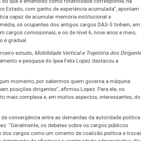
 do que é entendido como rotatividade corresponde, na
prio Estado, com ganho de experiência acumulada”, apontam
ática capaz de acumular memória institucional e
m média, os ocupantes dos antigos cargos DAS-5 tinham, em
m cargos comissionais, e os de nível 6, nove anos e meio,
o é gradual.
rceiro estudo,
Mobilidade Vertical e Trajetória dos Dirigent
jamento e pesquisa do Ipea Felix Lopez destacou a
 algum momento, por sabermos quem governa a máquina
am posições dirigentes”, afirmou Lopez. Para ele, os
to mais complexa e, em muitos aspectos, interessantes, do
o de convergência entre as demandas da autoridade política
ez. “Geralmente, os debates sobre os cargos públicos
o dos cargos como um cimento de coalizão política e troca