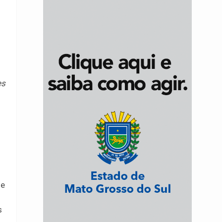
es
 e
s