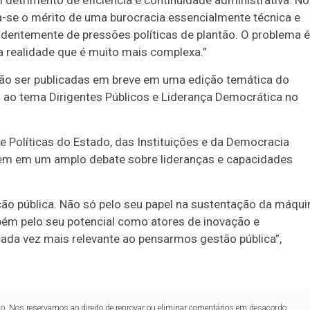
m detrimento de eficiência e continuidade administrativa. No
ra-se o mérito de uma burocracia essencialmente técnica e
ndentemente de pressões políticas de plantão. O problema é
realidade que é muito mais complexa.”
vão ser publicadas em breve em uma edição temática do
da ao tema Dirigentes Públicos e Liderança Democrática no
e Políticas do Estado, das Instituições e da Democracia
nserem em um amplo debate sobre lideranças e capacidades
ão pública. Não só pelo seu papel na sustentação da máqui
mbém pelo seu potencial como atores de inovação e
ada vez mais relevante ao pensarmos gestão pública”,
lo. Nos reservamos ao direito de reprovar ou eliminar comentários em desacordo