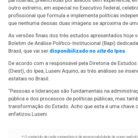
partidárias, preenchidas por aliados sem experiência, e
outro extremo, em especial no Executivo federal, celeb
profissional que formula e implementa políticas indepe
que nenhuma dessas duas imagens se aproxima de uma 
As versões finais dos três estudos apresentados hoje 
Boletim de Análise Político-Institucional (Bapi) dedica
Brasil, que vai ser
disponibilizado no
site
do Ipea
.
De acordo com a responsável pela Diretoria de Estudos 
(Diest), do Ipea, Luseni Aquino, as três análises se i
estatais no Brasil.
“Pessoas e lideranças são fundamentais na administraç
pública e dos processos de políticas públicas, mas ta
transformação do Estado. Acho que esta é uma chave c
enfatizou Luseni.
* O conteúdo de cada comentário é de responsabilidade de quem realizá-