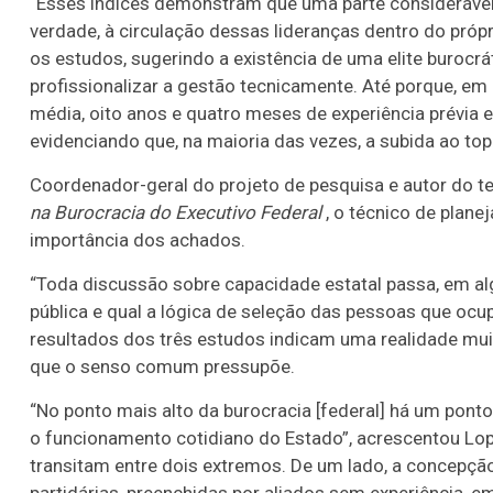
“Esses índices demonstram que uma parte considerável
verdade, à circulação dessas lideranças dentro do pró
os estudos, sugerindo a existência de uma elite burocr
profissionalizar a gestão tecnicamente. Até porque, e
média, oito anos e quatro meses de experiência prévia e
evidenciando que, na maioria das vezes, a subida ao top
Coordenador-geral do projeto de pesquisa e autor do te
na Burocracia do Executivo Federal
, o técnico de plane
importância dos achados.
“Toda discussão sobre capacidade estatal passa, em
pública e qual a lógica de seleção das pessoas que ocup
resultados dos três estudos indicam uma realidade mui
que o senso comum pressupõe.
“No ponto mais alto da burocracia [federal] há um pont
o funcionamento cotidiano do Estado”, acrescentou Lop
transitam entre dois extremos. De um lado, a concepçã