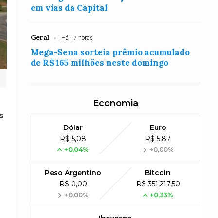
em vias da Capital
Geral
Há 17 horas
Mega-Sena sorteia prêmio acumulado
de R$ 165 milhões neste domingo
Economia
s
Dólar
Euro
R$ 5,08
R$ 5,87
+0,04%
+0,00%
Peso Argentino
Bitcoin
R$ 0,00
R$ 351,217,50
+0,00%
+0,33%