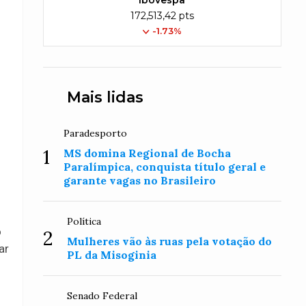
Ibovespa
172,513,42 pts
-1.73%
Mais lidas
Paradesporto
1
MS domina Regional de Bocha
Paralímpica, conquista título geral e
garante vagas no Brasileiro
Política
o
2
Mulheres vão às ruas pela votação do
ar
PL da Misoginia
Senado Federal