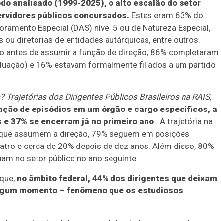
odo analisado (1999-2025), o alto escalão do setor
servidores públicos concursados.
Estes eram 63% do
ramento Especial (DAS) nível 5 ou de Natureza Especial,
 ou diretorias de entidades autárquicas, entre outros.
ico antes de assumir a função de direção; 86% completaram
uação) e 16% estavam formalmente filiados a um partido
 Trajetórias dos Dirigentes Públicos Brasileiros na RAIS,
ação de episódios em um órgão e cargo específicos, a
 e 37% se encerram já no primeiro ano
. A trajetória na
as que assumem a direção, 79% seguem em posições
atro e cerca de 20% depois de dez anos. Além disso, 80%
am no setor público no ano seguinte.
 que,
no âmbito federal, 44% dos dirigentes que deixam
algum momento – fenômeno que os estudiosos