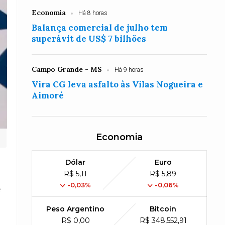
Economia
Há 8 horas
Balança comercial de julho tem
superávit de US$ 7 bilhões
Campo Grande - MS
Há 9 horas
Vira CG leva asfalto às Vilas Nogueira e
Aimoré
Economia
Dólar
Euro
R$ 5,11
R$ 5,89
-0,03%
-0,06%
e
Peso Argentino
Bitcoin
R$ 0,00
R$ 348,552,91