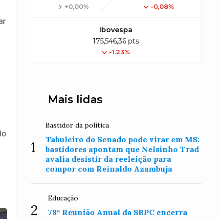
+0,00%
-0,08%
ar
Ibovespa
175,546,36 pts
-1.23%
Mais lidas
Bastidor da política
do
Tabuleiro do Senado pode virar em MS:
1
bastidores apontam que Nelsinho Trad
avalia desistir da reeleição para
compor com Reinaldo Azambuja
Educação
2
78ª Reunião Anual da SBPC encerra