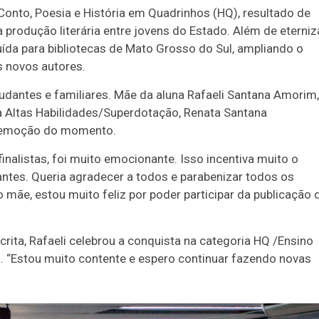
Conto, Poesia e História em Quadrinhos (HQ), resultado de
 a produção literária entre jovens do Estado. Além de eterniz
uída para bibliotecas de Mato Grosso do Sul, ampliando o
s novos autores.
studantes e familiares. Mãe da aluna Rafaeli Santana Amorim,
ra Altas Habilidades/Superdotação, Renata Santana
 a emoção do momento.
finalistas, foi muito emocionante. Isso incentiva muito o
ntes. Queria agradecer a todos e parabenizar todos os
 mãe, estou muito feliz por poder participar da publicação 
rita, Rafaeli celebrou a conquista na categoria HQ /Ensino
o. “Estou muito contente e espero continuar fazendo novas