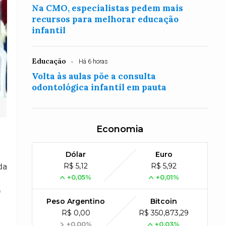
Na CMO, especialistas pedem mais
recursos para melhorar educação
infantil
Educação
Há 6 horas
Volta às aulas põe a consulta
odontológica infantil em pauta
Economia
Dólar
Euro
R$ 5,12
R$ 5,92
da
+0,05%
+0,01%
9
Peso Argentino
Bitcoin
R$ 0,00
R$ 350,873,29
+0,00%
+0,03%