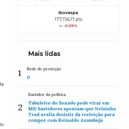
Ibovespa
177,726,17 pts
-0.09%
Mais lidas
s
Rede de proteção
1
0
da
Bastidor da política
Tabuleiro do Senado pode virar em
2
MS: bastidores apontam que Nelsinho
Trad avalia desistir da reeleição para
compor com Reinaldo Azambuja
do