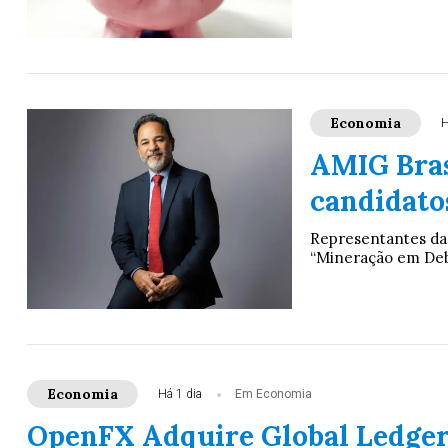
Economia
H
AMIG Bras
candidato
Representantes da
“Mineração em Deba
Economia
Há 1 dia
Em Economia
OpenFX Adquire Global Ledger