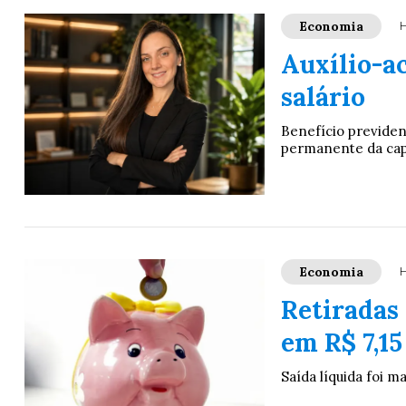
Economia
H
Auxílio-ac
salário
Benefício previden
permanente da capac
Economia
H
Retiradas
em R$ 7,15
Saída líquida foi m