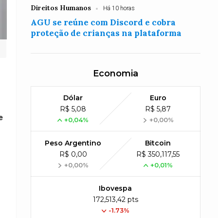
Direitos Humanos
Há 10 horas
AGU se reúne com Discord e cobra
proteção de crianças na plataforma
Economia
Dólar
Euro
R$ 5,08
R$ 5,87
e
+0,04%
+0,00%
Peso Argentino
Bitcoin
R$ 0,00
R$ 350,117,55
+0,00%
+0,01%
Ibovespa
172,513,42 pts
-1.73%