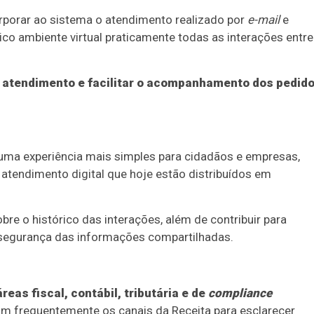
rporar ao sistema o atendimento realizado por
e-mail
e
o ambiente virtual praticamente todas as interações entre
e atendimento e facilitar o acompanhamento dos pedid
 uma experiência mais simples para cidadãos e empresas,
 atendimento digital que hoje estão distribuídos em
re o histórico das interações, além de contribuir para
 segurança das informações compartilhadas.
as fiscal, contábil, tributária e de
compliance
zam frequentemente os canais da Receita para esclarecer