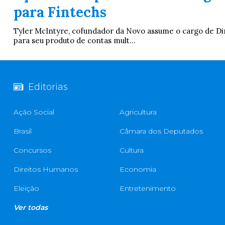
para Fintechs
Tyler McIntyre, cofundador da Novo assume o cargo de Dir
para seu produto de contas mult...
Editorias
Ação Social
Agricultura
Brasil
Câmara dos Deputados
Concursos
Cultura
Direitos Humanos
Economia
Eleição
Entretenimento
Ver todas