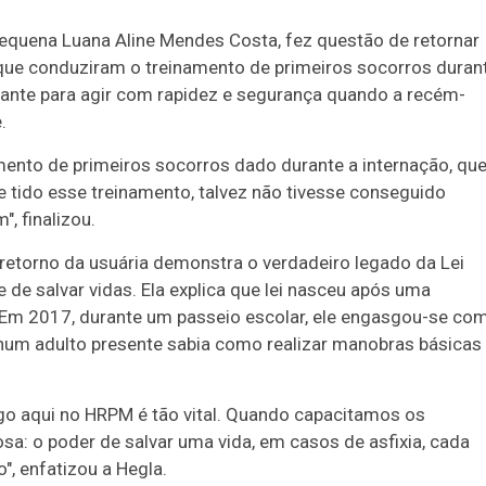
quena Luana Aline Mendes Costa, fez questão de retornar
 que conduziram o treinamento de primeiros socorros duran
nante para agir com rapidez e segurança quando a recém-
.
amento de primeiros socorros dado durante a internação, qu
se tido esse treinamento, talvez não tivesse conseguido
, finalizou.
retorno da usuária demonstra o verdadeiro legado da Lei
e salvar vidas. Ela explica que lei nasceu após uma
 Em 2017, durante um passeio escolar, ele engasgou-se co
hum adulto presente sabia como realizar manobras básicas
o aqui no HRPM é tão vital. ​Quando capacitamos os
a: o poder de salvar uma vida, em casos de asfixia, cada
, enfatizou a Hegla.