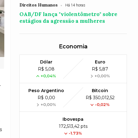
Direitos Humanos
Há 14 horas
OAB/DF lança "violentômetro" sobre
estágios da agressão a mulheres
Economia
Dólar
Euro
R$ 5,08
R$ 5,87
+0,04%
+0,00%
r
Peso Argentino
Bitcoin
R$ 0,00
R$ 350,012,52
+0,00%
-0,02%
Ibovespa
º
172,513,42 pts
s
-1.73%