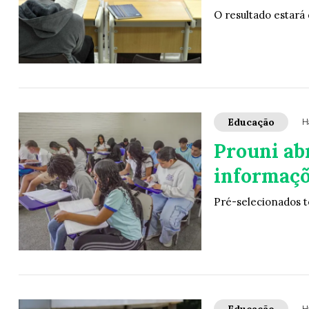
O resultado estará
Educação
H
Prouni ab
informaçõ
Pré-selecionados t