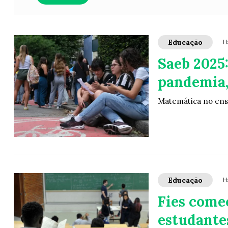
Educação
H
Saeb 2025:
pandemia,
Matemática no ens
Educação
H
Fies come
estudantes