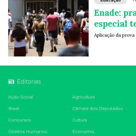
Educação
H
Enade: pr
especial t
Aplicação da prova
Editorias
Ação Social
Agricultura
Brasil
Câmara dos Deputados
Concursos
Cultura
Direitos Humanos
Economia