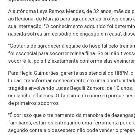
A autônoma Lays Ramos Mendes, de 32 anos, mãe da pe
ao Regional do Marajó para agradecer às profissionais
sua internação. "O conhecimento adquirido foi determi
nascida sofreu um episódio de engasgo em casa", disse
"Gostaria de agradecer à equipe do hospital pelo trein
foi essencial para socorrer minha filha. Se eu não tives
socorrê-la, pois fiz exatamente conforme elas ensinaram"
Para Hegla Guimarães, gerente assistencial do HRPM, o 
Lucas: transformar conhecimento em uma oportunidade d
tragédia envolvendo Lucas Begalli Zamora, de 10 anos.
um lanche e faleceu. O falecimento ocorreu porque nen
de primeiros socorros.
"É por isso que o treinamento da manobra de desengasg
familiares, estamos entregando uma ferramenta poderos
segundo conta e o desespero não pode vencer o preparo"