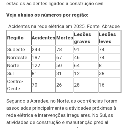
estão os acidentes ligados à construção civil.
Veja abaixo os números por região:
Acidentes na rede elétrica em 2025. Fonte: Abradee
Lesões
Lesões
Região
Acidentes
Mortes
graves
leves
Sudeste
243
78
91
74
Nordeste
187
67
46
74
Norte
122
50
64
8
Sul
81
31
12
38
Centro-
70
26
28
16
Oeste
Segundo a Abradee, no Norte, as ocorrências foram
associadas principalmente a atividades próximas à
rede elétrica e intervenções irregulares. No Sul, as
atividades de construção e manutenção predial