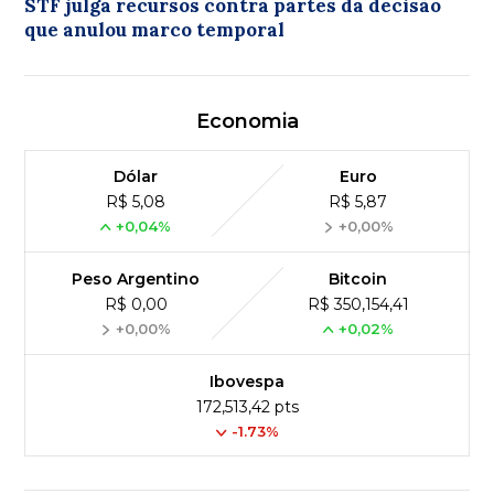
STF julga recursos contra partes da decisão
que anulou marco temporal
Economia
Dólar
Euro
R$ 5,08
R$ 5,87
+0,04%
+0,00%
Peso Argentino
Bitcoin
R$ 0,00
R$ 350,154,41
+0,00%
+0,02%
Ibovespa
172,513,42 pts
-1.73%