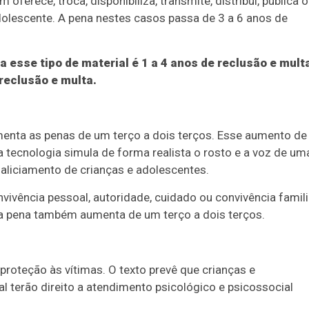
erece, troca, disponibiliza, transmite, distribui, publica 
adolescente. A pena nestes casos passa de 3 a 6 anos de
 esse tipo de material é 1 a 4 anos de reclusão e mult
reclusão e multa.
aumenta as penas de um terço a dois terços. Esse aumento de
 tecnologia simula de forma realista o rosto e a voz de um
 aliciamento de crianças e adolescentes.
ivência pessoal, autoridade, cuidado ou convivência famili
e, a pena também aumenta de um terço a dois terços.
roteção às vítimas. O texto prevê que crianças e
l terão direito a atendimento psicológico e psicossocial