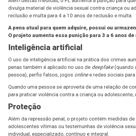
Além destas medidas, o PL aumenta a punição para quem of
divulga material de violência sexual contra criança ou 
reclusão e multa para 4 a 10 anos de reclusão e multa.
A pena atual para quem adquire, possui ou armazena
O projeto aumenta essa punição para 3 a 6 anos de 
Inteligência artificial
O uso de inteligência artificial na prática dos crimes 
penas também é aplicado no uso de
deepfake
(quando a
pessoa), perfis falsos, jogos
online
e redes sociais para
Quando uma pessoa se aproveita de uma relação de conv
para praticar violência contra a criança ou adolescent
Proteção
Além da repressão penal, o projeto contém medidas de p
adolescentes vítimas ou testemunhas de violência sexua
individual, especializado, contínuo e integral.