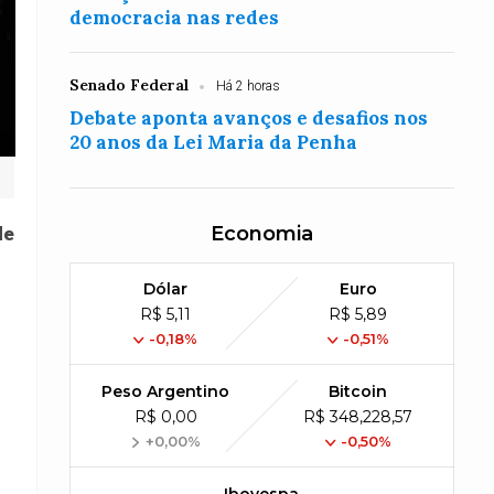
democracia nas redes
Senado Federal
Há 2 horas
Debate aponta avanços e desafios nos
20 anos da Lei Maria da Penha
Economia
de
Dólar
Euro
R$ 5,11
R$ 5,89
-0,18%
-0,51%
Peso Argentino
Bitcoin
R$ 0,00
R$ 348,228,57
+0,00%
-0,50%