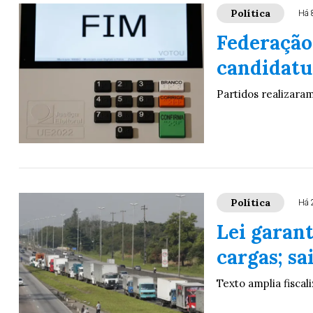
Política
Há 
Federação
candidatur
Partidos realizara
Política
Há 
Lei garan
cargas; s
Texto amplia fisca