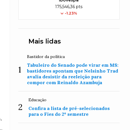
Ibovespa
175,546,36 pts
-1.23%
Mais lidas
Bastidor da política
Tabuleiro do Senado pode virar em MS:
1
bastidores apontam que Nelsinho Trad
avalia desistir da reeleição para
compor com Reinaldo Azambuja
Educação
2
Confira a lista de pré-selecionados
para o Fies do 2º semestre
.