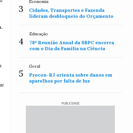
ou
Economia
3
Cidades, Transportes e Fazenda
lideram desbloqueio do Orçamento
a.
Educação
4
78ª Reunião Anual da SBPC encerra
com o Dia da Família na Ciência
a
Geral
5
Procon-RJ orienta sobre danos em
aparelhos por falta de luz
ar
PUBLICIDADE