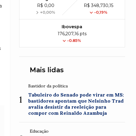
R$ 0,00
R$ 348,730,15
a
+0,00%
-0,19%
m
Ibovespa
176,207,16 pts
-0.85%
s
Mais lidas
Bastidor da política
Tabuleiro do Senado pode virar em MS:
1
bastidores apontam que Nelsinho Trad
avalia desistir da reeleição para
compor com Reinaldo Azambuja
Educação