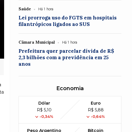
Saúde
Há 1 hora
Lei prorroga uso do FGTS em hospitais
filantrópicos ligados ao SUS
Câmara Municipal
Há 1 hora
Prefeitura quer parcelar dívida de R$
2,3 bilhões com a previdência em 25
anos
a
Economia
ta
Dólar
Euro
R$ 5,10
R$ 5,88
-0,34%
-0,64%
Peso Argentino
Bitcoin