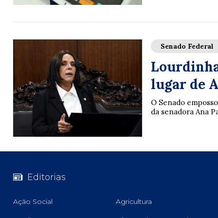
Senado Federal
Lourdinha
lugar de 
O Senado empossou 
da senadora Ana Pa
Editorias
Ação Social
Agricultura