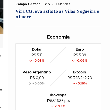
Campo Grande - MS
Há 8 horas
Vira CG leva asfalto às Vilas Nogueira e
Aimoré
Economia
Dólar
Euro
R$ 5,11
R$ 5,89
a
-0,03%
-0,06%
Peso Argentino
Bitcoin
R$ 0,00
R$ 348,242,70
+0,00%
-0,16%
ao
Ibovespa
175,546,36 pts
,
-1.23%