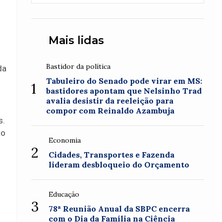
Mais lidas
Bastidor da política
da
Tabuleiro do Senado pode virar em MS:
1
bastidores apontam que Nelsinho Trad
avalia desistir da reeleição para
compor com Reinaldo Azambuja
s.
to
Economia
2
Cidades, Transportes e Fazenda
lideram desbloqueio do Orçamento
Educação
3
78ª Reunião Anual da SBPC encerra
com o Dia da Família na Ciência